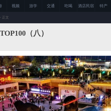
游
视频
游学
交通
吃喝
酒店民宿
特产
> 正文
OP100（八）