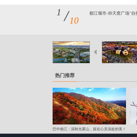
1
/
都江堰市-仰天窝广场“自
10
上一图集
热门推荐
巴中南江：深秋光雾山，留在心灵深处的美！