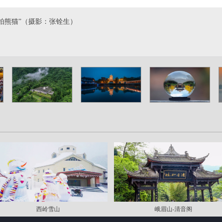
拍熊猫”（摄影：张铨生）
西岭雪山
峨眉山-清音阁