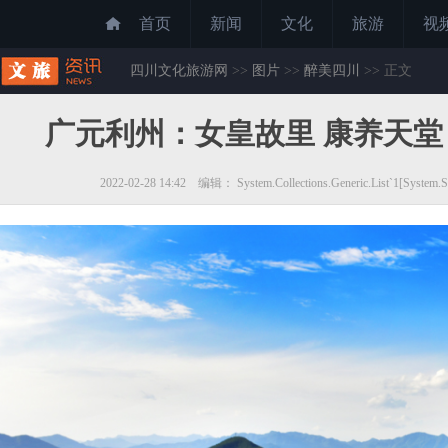
首页
新闻
文化
旅游
视
四川文化旅游网
>>
图片
>>
醉美四川
>> 正文
广元利州：女皇故里 康养天堂
2022-02-28 14:42 编辑： System.Collections.Generic.List`1[Syst