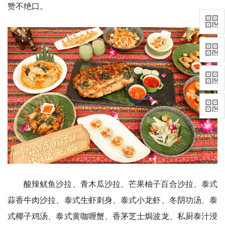
赞不绝口。
酸辣鱿鱼沙拉、青木瓜沙拉、芒果柚子百合沙拉、泰式
蒜香牛肉沙拉、泰式生虾刺身、泰式小龙虾、冬阴功汤、泰
式椰子鸡汤、泰式黄咖喱蟹、香茅芝士焗波龙、私厨泰汁浸