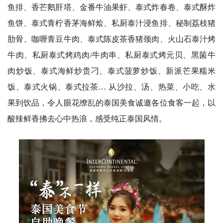
鱼排、香芒鹅肝塔、金番牛油果虾、泰式炸春卷、泰式酥炸
鱼饼、泰式青柠香茅海鲜烩、私厨泰汁浸鱼排、秘制荔枝猪
肋骨、咖喱青豆牛肉、泰式陈皮茶香猪颈肉、火山石泰汁烤
牛肉、私厨泰式烤鸡肉/牛肉串、私厨泰式烤元贝、黑箘牛
肉炒饭、泰式海鲜炒贵刁、泰式菠萝炒饭、新派芒果糯米
饭、泰式火锅、泰式拉茶… 从沙拉、汤、热菜、小吃、水
果到饮品，令人眼花缭乱的泰国美食诚邀各位食客一起，以
酸辣鲜香拂去心中热浪，感受纯正泰国风情。