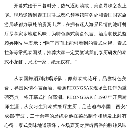
开幕式始于日暮时分，热气逐渐消散，美食寻味之夜上
演。现场邀请到泰王国驻成都总领事馆商务处和泰国国家旅
游局成都办事处的贵宾出席，在拥有迷人海景风情的池畔餐
厅尽享家乡地道风味，为特色泰式美食代言。酒店餐饮总监
赖兴刚先生表示：“除了市面上能够看到的泰式火锅、泰式
拉茶等常规泰国菜，推荐大家一定要尝试我们泰厨研发的泰
式小龙虾，只此一家，绝无仅有。”
从泰国舞蹈到驻唱乐队，佩戴泰式花环，品尝特色美
食，异国风情不言而喻。泰厨PHONGSAK现场烹饪作为重
磅亮点，将开幕式推向高潮。PHONGSAK自1997年开启厨
师生涯，从实习生到泰式餐厅主厨，足迹遍布泰国、西安/
成都/宁波，二十余年的磨练令他在菜品制作和研发上颇有
心得，泰式美味地道演绎，在场嘉宾对唇齿留香的酸辣风味