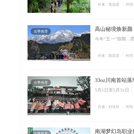
作者：陈昌君
时间：2
高山秘境焕新颜
当季推荐
今年“五一”假期，
作者：陈昌君
时间：2
33oz川南首站
当季推荐
5月1日至5月31
作者：刘佳玲
时间：2
南湖梦幻岛职业
当季推荐