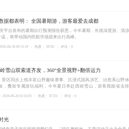
数据都表明： 全国暑期游，游客最爱去成都
相关平台发布的暑期出行预测报告获悉，今年暑期，长线深度游、清
升温，将带动国内民航市场迎来出行高峰。
6-06-30 09:53:19
热度：
58782
评论：0
岭雪山双索道齐发，360°全景视野+翻倍运力
，景区同步上线丰富山野趣味赛事、沉浸式国风演艺、治愈系山野
验，叠加专属游玩福利，今年夏日奔赴西岭雪山，游客既能省去
026-06-26 02:43:05
热度：
87231
评论：0
时光