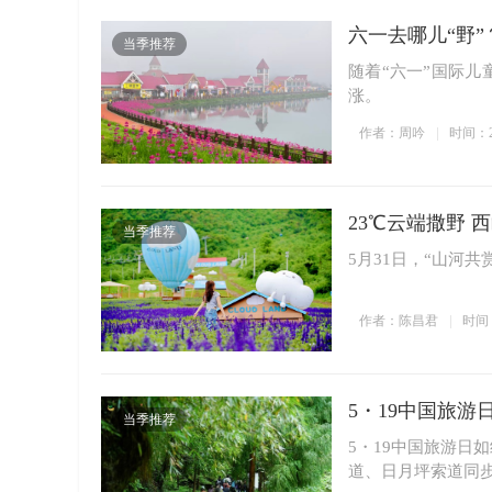
六一去哪儿“野
当季推荐
随着“六一”国际
涨。
作者：周吟
时间：202
23℃云端撒野 
当季推荐
5月31日，“山河共
作者：陈昌君
时间：2
5・19中国旅游
当季推荐
5・19中国旅游日
道、日月坪索道同