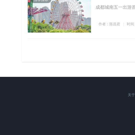
成都城南五一出游
作者：陈昌君
时间：2
关