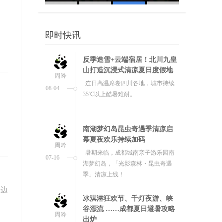
反季造雪+云端宿居！北川九皇
山打造沉浸式清凉夏日度假地
乐持续加码
周吟
连日高温席卷四川各地，城市持续
即时快讯
08-04
35℃以上酷暑难耐。
南湖梦幻岛昆虫奇遇季清凉启
幕夏夜欢乐持续加码
周吟
暑期来临，成都城南亲子游乐园南
07-16
湖梦幻岛，「光影森林・昆虫奇遇
季」清凉上线！
冰淇淋狂欢节、千灯夜游、峡
谷漂流 ……成都夏日避暑攻略
周吟
出炉
07-09
连日来成都气温持续升高，酷暑难
耐。西岭雪山、成都极地海洋公园、
周边
融创水世界及周边漂流景区纷纷上新
暑期消夏活动，为蓉城市民提供清...
机票、酒店预订数据都表明：