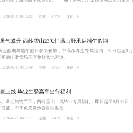
都城南亲子游乐园南湖梦幻岛，「端午趣时光」主题活动正火力全开
026-06-19 04:53:22
热度：
80779
评论：0
都暑气攀升 西岭雪山23℃恒温山野承启端午假期
毕业假期与端午假日双向叠加，中高考考生专属福利，即日起至8月
享受后山滑雪场景区免鸳鸯池索道。
026-06-16 03:37:49
热度：
89755
评论：0
新景上线 毕业生登高享出行福利
、暑期如约而至，西岭雪山上线毕业专属福利，即日起至8月31日
身份证，即享免鸳鸯池索道往返票。
026-06-05 04:25:17
热度：
67470
评论：0