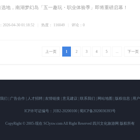
首选地，南湖梦幻岛「五一趣玩・职业体验季」即将重磅启幕！
026-04-30 01:18:52
热度：
116049
评论：0
上一页
1
2
3
4
5
...
下一页
于我们
|
广告合作
|
人才招聘
|
友情链接
|
意见建议
|
联系我们
|
网站地图
|
版权信息
|
用户
ICP许可证编号：川B2-20200100
|
蜀ICP备2020036393号
CopyRight © 2005-现在 SClyxw.com All Right Reserved 四川文化旅游网 版权所有