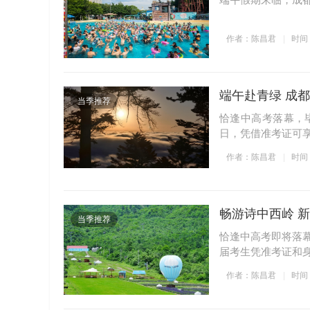
端午假期来临，成
作者：陈昌君
时间：2
端午赴青绿 成
当季推荐
恰逢中高考落幕，
日，凭借准考证可
作者：陈昌君
时间：2
畅游诗中西岭 
当季推荐
恰逢中高考即将落幕
届考生凭准考证和
作者：陈昌君
时间：2