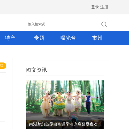
登录
注册
特产
专题
曝光台
市州
稿
图文资讯
西昌火把节倒计时，多条特色
线路带你玩转月城
周吟
8月6日，2026西昌火把节将正式启
08-05
幕。
色线路带你
九皇山打造沉
索道齐发，
南湖梦幻岛昆虫奇遇季清凉启幕夏夜欢