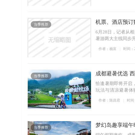
机票、酒店预订
当季推荐
6月28日，记者从
暑游两大主线同步
作者：杨富
时间：202
成都避暑优选 西
当季推荐
恰逢暑期即将开启
玩法与清凉避暑体
消...
作者：陈昌君
时间：2
梦幻岛趣享端午
当季推荐