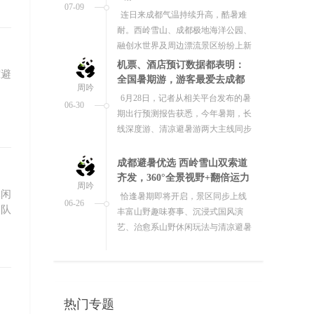
全国暑期游，游客最爱去成都
周吟
6月28日，记者从相关平台发布的暑
06-30
期出行预测报告获悉，今年暑期，长
线深度游、清凉避暑游两大主线同步
升温，将带动国内民航市场迎来出...
凉避
成都避暑优选 西岭雪山双索道
齐发，360°全景视野+翻倍运力
周吟
恰逢暑期即将开启，景区同步上线
06-26
丰富山野趣味赛事、沉浸式国风演
艺、治愈系山野休闲玩法与清凉避暑
体验，叠加专属游玩福利，今年夏
日...
梦幻岛趣享端午时光
休闲
端午假期来临，成都城南亲子游乐
周吟
排队
园南湖梦幻岛，「端午趣时光」主题
06-19
活动正火力全开！
端午赴青绿 成都暑气攀升 西岭
雪山23℃恒温山野承启端午假
热门专题
周吟
期