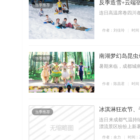
反季造雪+云端
4
当季推荐
连日高温席卷四川各
作者：刘佳玲
时间：2
南湖梦幻岛昆虫
当季推荐
暑期来临，成都城
作者：陈昌君
时间：2
冰淇淋狂欢节、
当季推荐
连日来成都气温持
漂流景区纷纷上新
作者：余力
时间：202