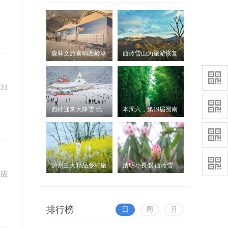
！
06-16
恰逢中高考落幕，毕业假期与端午
假日双向叠加，中高考考生专属福
利，即日起至8月31日，凭借准考证
可享受后山滑雪场景区免鸳鸯池索
畅游诗中西岭 新景上线 毕业生
森林文旅奏响西岭冰
西岭雪山为旅游恢复
道。...
登高享出行福利
雪节新乐章
按下“快进键”
周吟
恰逢中高考即将落幕、暑期如约而
06-05
至，西岭雪山上线毕业专属福利，即
31
日起至8月31日，应届考生凭准考证
和身份证，即享免鸳鸯池索道往返
西岭迎来大降雪 玩
本周六，第19届蜀南
票...
六一去哪儿“野”？西岭雪山三
雪戏雪正当时
竹海“春笋节”将正式
开幕
大场景变身天然自然教育营地
刘佳玲
随着“六一”国际儿童节的临近，以
05-31
及毕业季的即将到来，自然教育与亲
泸州三大精品乡村旅
清明小長假 西岭雪
子陪伴需求日益高涨。
，应
游线路出炉
山19.9元邀你赏杜鹃
争艳
排行榜
日
周
月