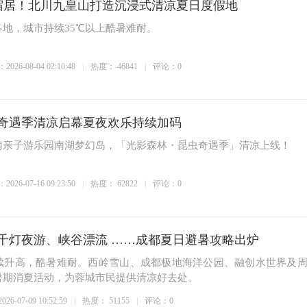
宿居！北川九皇山打造沉浸式清凉夏日度假地
玩转月城
浸式清凉夏日度假地
360°全景视野+翻倍运力
地，城市持续35℃以上酷暑难耐。
026-08-04 02:10:48
热度：
46841
评论：0
奇遇季清凉启幕夏夜欢乐持续加码
南亲子游乐园南湖梦幻岛，「光影森林・昆虫奇遇季」清凉上线！
026-07-16 09:23:50
热度：
62822
评论：0
千灯夜游、峡谷漂流 ……成都夏日避暑攻略出炉
续升高，酷暑难耐。西岭雪山、成都极地海洋公园、融创水世界及
暑期消夏活动，为蓉城市民提供清凉好去处。
6-07-09 10:52:59
热度：
51155
评论：0