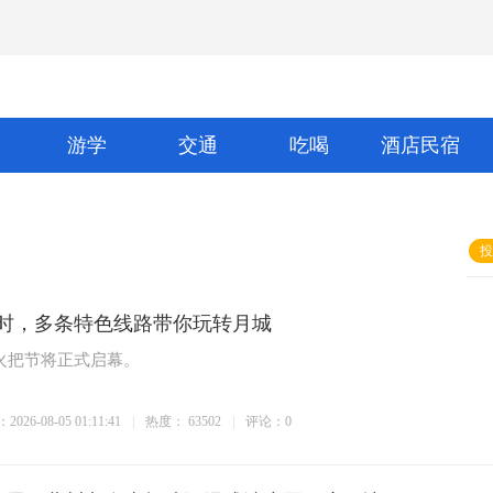
游学
交通
吃喝
酒店民宿
投
时，多条特色线路带你玩转月城
昌火把节将正式启幕。
026-08-05 01:11:41
热度：
63502
评论：0
西昌火把节倒计时，多条特
反季造雪+云端宿居！北川
成都避暑优选 西岭雪山双