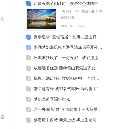
西昌火把节倒计时，多条特色线路带你玩转月城
1
8月6日，2026西昌火把节将
正式启幕。
益高
63502
0
反季造雪+云端宿居！北川九皇山打造沉浸式清凉夏日度假地
2
南湖梦幻岛昆虫奇遇季清凉启幕夏夜欢乐持续加码
3
冰淇淋狂欢节、千灯夜游、峡谷漂流 ……成都夏日避暑攻略出炉
4
成都避暑优选 西岭雪山双索道齐发，360°全景视野+翻倍运力
5
机票、酒店预订数据都表明： 全国暑期游，游客最爱去成都
6
端午赴青绿 成都暑气攀升 西岭雪山23℃恒温山野承启端午假期
7
梦幻岛趣享端午时光
8
六一去哪儿“野”？西岭雪山三大场景变身天然自然教育营地
9
池索
畅游诗中西岭 新景上线 毕业生登高享出行福利
10