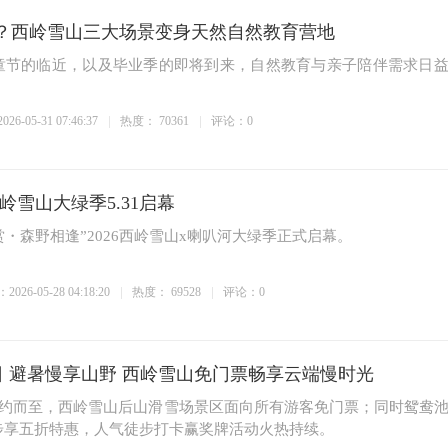
”？西岭雪山三大场景变身天然自然教育营地
儿童节的临近，以及毕业季的即将到来，自然教育与亲子陪伴需求日
6-05-31 07:46:37
热度：
70361
评论：0
西岭雪山大绿季5.31启幕
赏・森野相逢”2026西岭雪山x喇叭河大绿季正式启幕。
026-05-28 04:18:20
热度：
69528
评论：0
日 避暑慢享山野 西岭雪山免门票畅享云端慢时光
如约而至，西岭雪山后山滑雪场景区面向所有游客免门票；同时鸳鸯
步享五折特惠，人气徒步打卡赢奖牌活动火热持续。