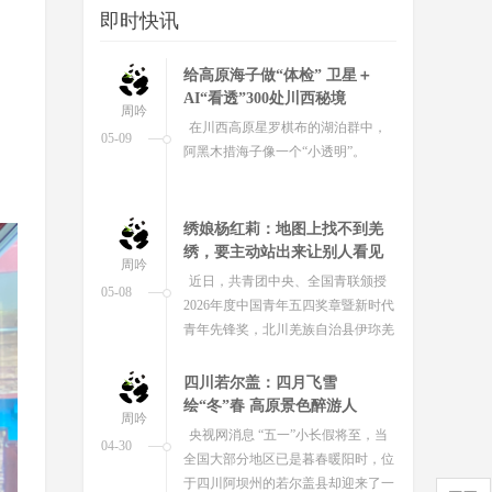
即时快讯
站农文旅专场活动在阿坝藏族羌族自
治州茂县举行。
给高原海子做“体检” 卫星＋
AI“看透”300处川西秘境
周吟
在川西高原星罗棋布的湖泊群中，
05-09
阿黑木措海子像一个“小透明”。
绣娘杨红莉：地图上找不到羌
绣，要主动站出来让别人看见
周吟
近日，共青团中央、全国青联颁授
05-08
2026年度中国青年五四奖章暨新时代
青年先锋奖，北川羌族自治县伊珎羌
绣有限公司总经理杨红莉被授予“...
四川若尔盖：四月飞雪
绘“冬”春 高原景色醉游人
周吟
央视网消息 “五一”小长假将至，当
04-30
全国大部分地区已是暮春暖阳时，位
于四川阿坝州的若尔盖县却迎来了一