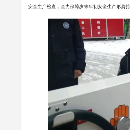
安全生产检查，全力保障岁末年初安全生产形势
奔赴纯净小金
千年古城遇
惊艳出圈！
阿坝大草原
外文旅新机
理论宣讲“潮
夏夜