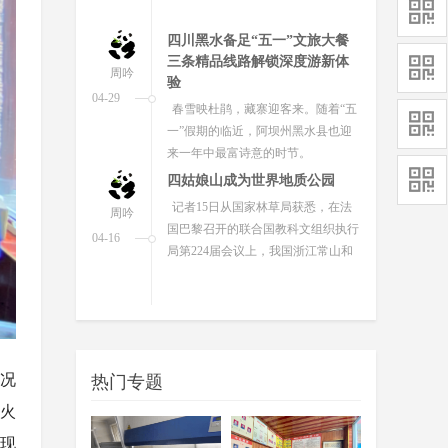
场别样的“春日惊喜”。
四川黑水备足“五一”文旅大餐
三条精品线路解锁深度游新体
周吟
验
04-29
春雪映杜鹃，藏寨迎客来。随着“五
一”假期的临近，阿坝州黑水县也迎
来一年中最富诗意的时节。
四姑娘山成为世界地质公园
记者15日从国家林草局获悉，在法
周吟
国巴黎召开的联合国教科文组织执行
04-16
局第224届会议上，我国浙江常山和
四川四姑娘山顺利通过会议审议，...
花下火锅、草坪音乐……解锁
汶川不一样的春天
周吟
4月11日，为期15天的阿坝州汶川县
况
04-14
热门专题
第五届赏花音乐季在漩口镇樱花里主
火
会场收官。
现