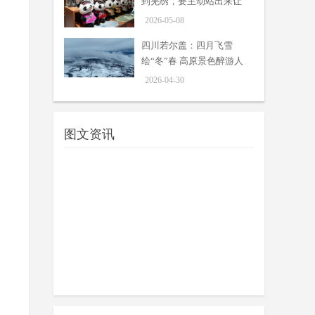
到羌绣，要主动站出来让
别人看见
2026-05-08
四川若尔盖：四月飞雪
绘“冬”春 高原景色醉游人
2026-04-30
图文资讯
资源导入转向内生驱动，浙阿
携手“牵”出农文旅新场景
周吟
日，“浙川携手·链动未来”2026年浙
05-13
川东西部协作产业链供应链合作阿坝