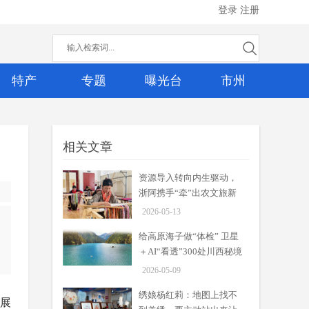
登录
注册
特产
专题
曝光台
市州
相关文章
资源导入转向内生驱动，
浙阿携手“牵”出农文旅新
场景
2026-05-13
给高原海子做“体检” 卫星
＋AI“看透”300处川西秘境
2026-05-09
绣娘杨红莉：地图上找不
开展