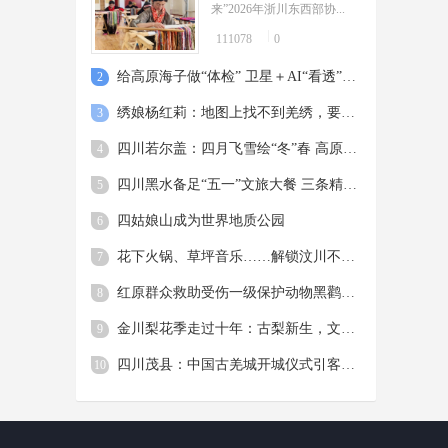
来”2026年浙川东西部协...
111078
0
给高原海子做“体检” 卫星＋AI“看透”300处川西秘境
2
绣娘杨红莉：地图上找不到羌绣，要主动站出来让别人看见
3
四川若尔盖：四月飞雪绘“冬”春 高原景色醉游人
4
四川黑水备足“五一”文旅大餐 三条精品线路解锁深度游新体验
5
四姑娘山成为世界地质公园
6
花下火锅、草坪音乐……解锁汶川不一样的春天
7
红原群众救助受伤一级保护动物黑鹳 5小时转送成都
8
金川梨花季走过十年：古梨新生，文旅谋变
9
四川茂县：中国古羌城开城仪式引客来 零距离体验羌文化魅力
10