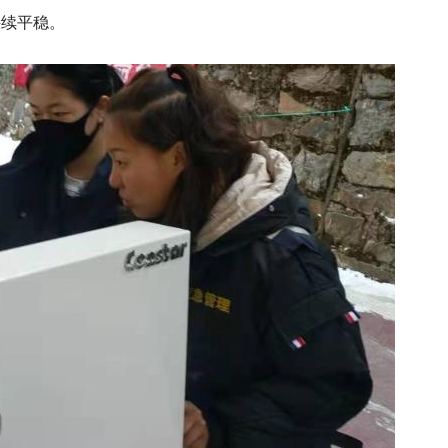
持续平稳。
 这场推介会在成都解锁户
上开放麦：松潘百姓当主角
四川小金快闪活动点亮成渝
文化旅游节今起在红原启动
遇
”起来