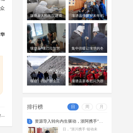
红原群众救助受伤一级保护动
众
物黑鹳 5小时转送成都
周吟
壤塘县人民医院建成
壤塘县开展岁末年初
4月13日，一只受伤的国家一级保护
04-14
核酸检测实验室
安全生产“排险除
动物黑鹳，经多方接力救助，已安全
患”专项执法行动
从红原县运抵成都动物园接受专业治
丽华
疗。
金川梨花季走过十年：古梨新
壤塘县“壤巴拉智慧
集中供暖让壤塘的冬
生，文旅谋变
大数据”平台进入试
天不再寒冷
周吟
3月中旬，阿坝州金川县的大金川河
用阶段
03-26
谷一带，绵延的梨树进入盛花期，似
雪梨花层层叠叠，当地特色民居镶嵌
其间，川西高原版“千里江山图”跃...
壤塘：用好“群众工
壤塘县新春慰问为群
四川茂县：中国古羌城开城仪
作法” 打赢脱贫攻坚
众吃下“定心丸”
战
式引客来 零距离体验羌文化魅
周吟
力
03-19
排行榜
日
周
月
3月13日，阿坝州茂县中国古羌城城
门缓缓开启，嘹亮的羌式号角声回荡
..
在古城上空，开城门仪式如期上演。
资源导入转向内生驱动，浙阿携手“牵”出农文旅新场景
1
现场游客纷纷驻足观赏，沉浸式感...
日，“浙川携手·链动未