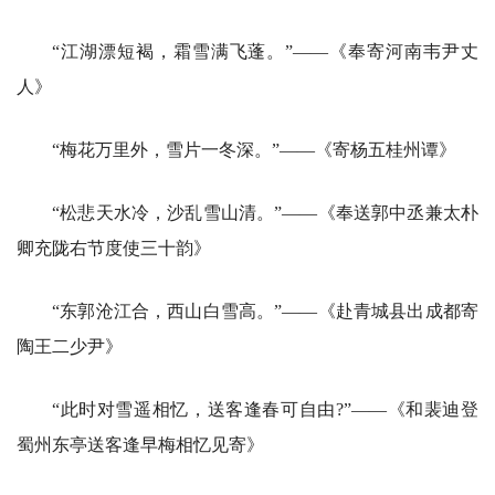
“江湖漂短褐，霜雪满飞蓬。”——《奉寄河南韦尹丈
人》
“梅花万里外，雪片一冬深。”——《寄杨五桂州谭》
“松悲天水冷，沙乱雪山清。”——《奉送郭中丞兼太朴
卿充陇右节度使三十韵》
“东郭沧江合，西山白雪高。”——《赴青城县出成都寄
陶王二少尹》
“此时对雪遥相忆，送客逢春可自由?”——《和裴迪登
蜀州东亭送客逢早梅相忆见寄》