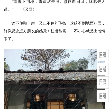
“南雪不到地，青崖沾未消。微微向日薄，脉脉去人
遥。”——《又雪》
遮不住那青崖，又止不住的飞扬，这落不到地面的雪，
好像思念远方朋友的感觉！杜甫赏雪，一不小心就品出感情
来了。