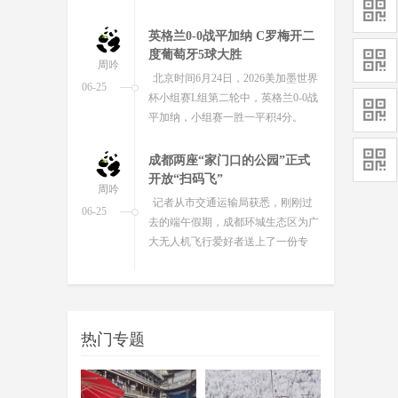
英格兰0-0战平加纳 C罗梅开二
度葡萄牙5球大胜
周吟
北京时间6月24日，2026美加墨世界
06-25
杯小组赛L组第二轮中，英格兰0-0战
平加纳，小组赛一胜一平积4分。
成都两座“家门口的公园”正式
开放“扫码飞”
周吟
记者从市交通运输局获悉，刚刚过
06-25
去的端午假期，成都环城生态区为广
大无人机飞行爱好者送上了一份专
属“节日礼物”——中和湿地公园与
江...
省运会公路自行车项目收官 蓉
城健儿斩获两金两铜
周吟
6月23日，随着男子30公里与女子20
06-24
热门专题
公里团体计时赛的奖牌尘埃落定，四
川省第十五届运动会自行车公路项目
赛事在自贡卧龙湖公园圆满收...