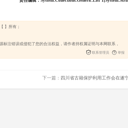
责任编辑：System.Collections.Generic.List`1[System.Stri
【 】所有；
来源标注错误或侵犯了您的合法权益，请作者持权属证明与本网联系，
联系管理员
举报
下一篇：
四川省古籍保护利用工作会在遂宁.