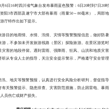
6日16时四川省气象台发布暴雨蓝色预警：6日20时到7日20
资阳3市西部及遂宁市大部有暴雨（雨量50～80毫米），局部
和旅游厅特作出如下提示。
旅游目的地雨情、水情、汛情、灾情等预警预报信息，做好防暑
旅游，不参加未开发旅游线路（景区）探险旅游。在景区游览时
质灾害的地段停留。遇到雷雨、强降雨、狂风、山洪和地质灾害
要听从专业人士的指导，关注安全提示警示，严格遵守安全管理
防汛、地灾等预警预报，认真进行安全风险分析研判，督促指导
好有关预警提示、隐患排查、灾害防范措施，防止因雷电、暴雨
健身日，成都超70个体育场
水下书店将再度迎客
！2026西昌彝族火把节8月
 成都兴隆湖花海等你来打
成人员伤亡或财产损失。