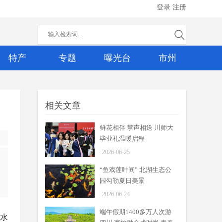
登录
注册
特产
专题
曝光台
市州
相关文章
鲜花相伴 掌声相送 川师大
毕业礼温暖启程
2026-06-25
“鱼戏莲叶间” 北湖生态公
园勾勒夏日美景
2026-06-24
端午假期1400多万人次游
降水