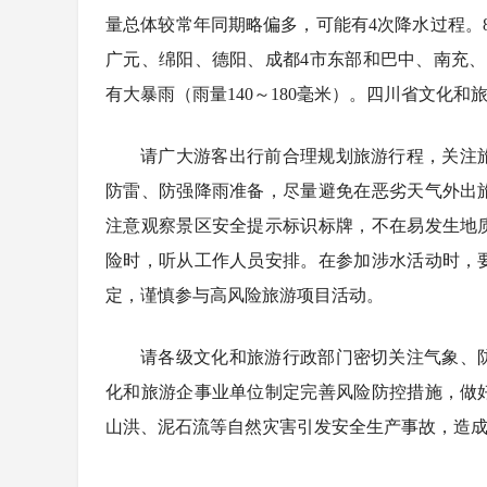
量总体较常年同期略偏多，可能有4次降水过程。8月
广元、绵阳、德阳、成都4市东部和巴中、南充、
有大暴雨（雨量140～180毫米）。四川省文化
请广大游客出行前合理规划旅游行程，关注
防雷、防强降雨准备，尽量避免在恶劣天气外出
注意观察景区安全提示标识标牌，不在易发生地
险时，听从工作人员安排。在参加涉水活动时，
定，谨慎参与高风险旅游项目活动。
请各级文化和旅游行政部门密切关注气象、
化和旅游企事业单位制定完善风险防控措施，做
8月8日全民
成都兴隆湖
燃动非遗盛宴
蓝天白云相映
山洪、泥石流等自然灾害引发安全生产事故，造
所惠民开放
6日启幕
卡