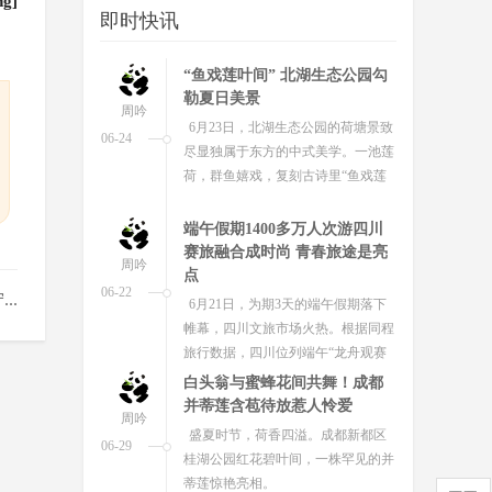
ng]
即时快讯
“鱼戏莲叶间” 北湖生态公园勾
勒夏日美景
周吟
6月23日，北湖生态公园的荷塘景致
06-24
尽显独属于东方的中式美学。一池莲
荷，群鱼嬉戏，复刻古诗里“鱼戏莲
叶间”的诗意画面，成为夏日绝美风...
端午假期1400多万人次游四川
赛旅融合成时尚 青春旅途是亮
周吟
点
06-22
..
6月21日，为期3天的端午假期落下
帷幕，四川文旅市场火热。根据同程
旅行数据，四川位列端午“龙舟观赛
游”热门目的地全国第二，仅次于广...
白头翁与蜜蜂花间共舞！成都
并蒂莲含苞待放惹人怜爱
周吟
盛夏时节，荷香四溢。成都新都区
06-29
桂湖公园红花碧叶间，一株罕见的并
蒂莲惊艳亮相。