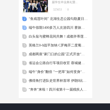
届学生毕业典礼暨...
325653
0
“鱼戏莲叶间” 北湖生态公园勾勒夏日美景
2
端午假期1400多万人次游四川 赛旅融合成时尚 青春旅途是亮点
3
白头翁与蜜蜂花间共舞！成都并蒂莲含苞待放惹人怜爱
4
英格兰0-0战平加纳 C罗梅开二度葡萄牙5球大胜
5
成都两座“家门口的公园”正式开放“扫码飞”
6
省运会公路自行车项目收官 蓉城健儿斩获两金两铜
7
端午“身价”翻倍 “一把草”如何变身“国潮花束”？
8
佛得角打进队史世界杯首球 伊朗0比0逼平10人比利时 西班牙4比0沙特，18岁亚马尔首球
9
“奔奔”来啦！四川省第十一届残疾人运动会暨第六届特殊奥林匹克运动会标志标识正式发布
10