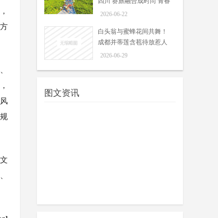
四川 赛旅融合成时尚 青春
时，
旅途是亮点
2026-06-22
地方
白头翁与蜜蜂花间共舞！
成都并蒂莲含苞待放惹人
怜爱
2026-06-29
、
，
图文资讯
风
规
文
、
鲜花相伴 掌声相送 川师大毕业
礼温暖启程
周吟
6月24日，四川师范大学2026届学生
06-25
毕业典礼暨学位授予仪式温情启幕。