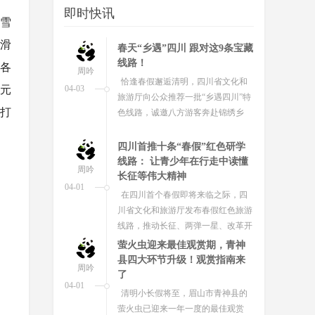
即时快讯
雪
括滑
5·19中国旅游日，四川第一波景
区免票福利来了
各
周吟
乐享品质旅游，共赴美好山河。
9元
05-14
2026年5月19日是第16个“中国旅游
妨打
日”，四川多个景区陆续官宣当天免
门票福利，邀请游客共同开启美好之
旅。
一城四馆 内陆城市缘何掀起“海
洋狂欢”
周吟
5月1日，成都熊猫海洋公园、成都
05-08
海洋世界两家新馆同日开园，加上营
业多年的海合安·成都极地海洋公
园、浩海立方海洋公园，成都形
成“一...
四川推出5条精品旅游线路！ 带
你解锁青春奋斗的5种打开方式
周吟
四川发布客户端消息 4月28日，
04-29
在“五一”国际劳动节与“五四”青年节
到来之际，四川省文化和旅游厅