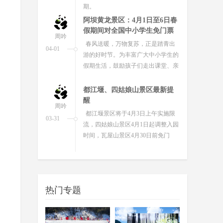
以“安逸四川·奋进青春”为主题，正式
推...
中外文明、巴蜀特色、新潮体
验…… “五一”来四川解锁顶
周吟
配“文博游”
04-22
记者4月21日从四川省文物局获悉，
为迎接“五一”，全省各大文博单位现
已备好“大餐”，将推出近百个精品展
览与特色活动，主打一个沉浸古...
清明踏青正当时 这份“上春
山”路线请收好
周吟
四月的四川，春意已攀至山巅。在
04-08
这春意最浓时，2026“一城一山·登遍
四川”大型城市登山联赛正式启动，
活动从什邡“龙门之巅”出发，沿着
21...
春天“乡遇”四川 跟对这9条宝藏
线路！
周吟
恰逢春假邂逅清明，四川省文化和
04-03
热门专题
旅游厅向公众推荐一批“乡遇四川”特
色线路，诚邀八方游客奔赴锦绣乡
村，踏春寻芳、邂逅乡土、亲近自