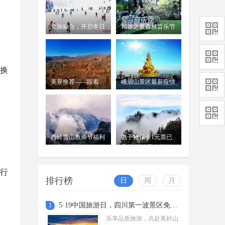
然，...
四川首推十条“春假”红色研学
线路： 让青少年在行走中读懂
周吟
文旅融合，开启冬日
和谷之夏森林音乐节
长征等伟大精神
04-01
精彩篇章
启幕，新自然主义生
在四川首个春假即将来临之际，四
活正式扬帆启航
川省文化和旅游厅发布春假红色旅游
线路，推动长征、两弹一星、改革开
换
放、脱贫攻坚等伟大精神与教育实...
萤火虫迎来最佳观赏期，青神
美景推荐——跟着
峨眉山景区最新疫情
县四大环节升级！观赏指南来
《山海情》浪中卫
防控提醒提示
周吟
了
04-01
清明小长假将至，眉山市青神县的
萤火虫已迎来一年一度的最佳观赏
期。
西岭雪山教师节福利
电子社保卡1元票已
阿坝黄龙景区：4月1日至6日春
免费发放中
售罄 西岭雪山再推
假期间对全国中小学生免门票
出9.9元票
周吟
春风送暖，万物复苏，正是踏青出
行
04-01
排行榜
日
周
月
游的好时节。为丰富广大中小学生的
假期生活，鼓励孩子们走出课堂、亲
近自然，黄龙景区特别推出春假免
5·19中国旅游日，四川第一波景区免票福利来了
1
票...
都江堰、四姑娘山景区最新提
乐享品质旅游，共赴美好山