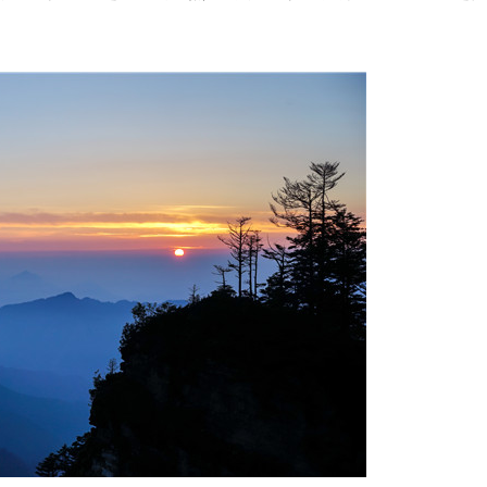
“China Cool”风靡海外！
暑期避暑入境游“热”起来 
川平武藏乡民俗吸引外国游
入境游热度持续攀升