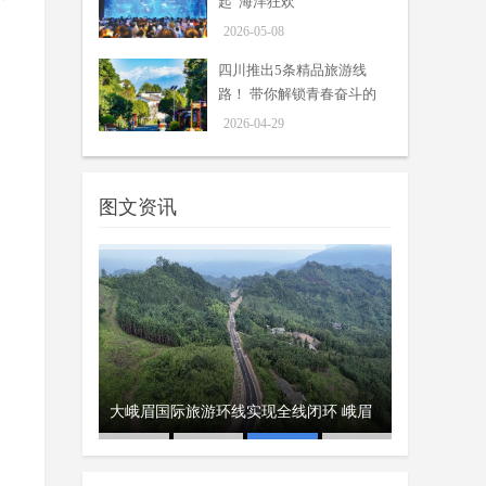
起“海洋狂欢”
2026-05-08
四川推出5条精品旅游线
路！ 带你解锁青春奋斗的
5种打开方式
2026-04-29
图文资讯
18℃清凉避暑 四
川西多个景区
大峨眉国际旅游环线实现全线闭环 峨眉
恩施地心谷
客
山、瓦屋山、周公山“三山”景区串珠成链
线打卡新玩