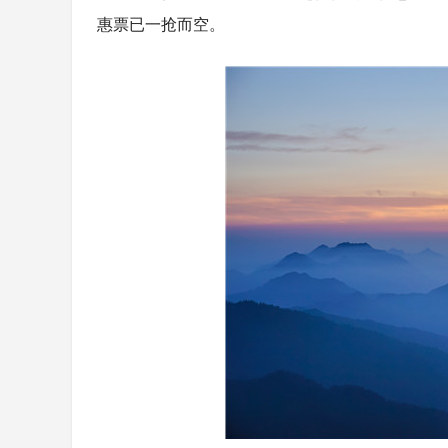
惠票已一抢而空。
4