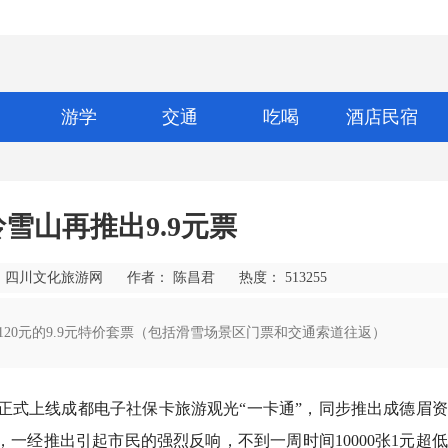
游学
交通
吃喝
酒店民宿
雪山再推出9.9元票
 四川文化旅游网
作者： 陈昌君
热度：
513255
为120元的9.9元特价套票（包括滑雪场景区门票和交通索道往返）
区正式上线成都电子社保卡旅游观光“一卡通”，同步推出成德眉
，一经推出引起市民的强烈反响，不到一周时间10000张1元超