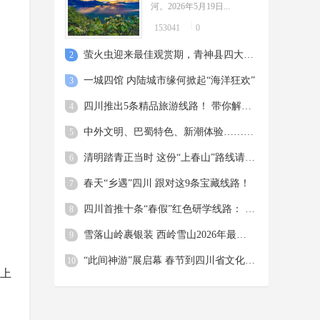
醒
河。2026年5月19日...
周吟
都江堰景区将于4月3日上午实施限
153041
0
03-31
流，四姑娘山景区4月1日起调整入园
时间，瓦屋山景区4月30日前免门
萤火虫迎来最佳观赏期，青神县四大环节升级！观赏指南来了
2
票，汶川阿尔沟羌人谷景区龙池徒
一城四馆 内陆城市缘何掀起“海洋狂欢”
3
步...
四川推出5条精品旅游线路！ 带你解锁青春奋斗的5种打开方式
4
中外文明、巴蜀特色、新潮体验…… “五一”来四川解锁顶配“文博游”
5
清明踏青正当时 这份“上春山”路线请收好
6
春天“乡遇”四川 跟对这9条宝藏线路！
7
四川首推十条“春假”红色研学线路： 让青少年在行走中读懂长征等伟大精神
8
雪落山岭裹银装 西岭雪山2026年最大降雪上线
9
“此间神游”展启幕 春节到四川省文化馆免费参观
10
线上