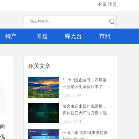
登录
注册
特产
专题
曝光台
市州
相关文章
5·19中国旅游日，四川第
一波景区免票福利来了
2026-05-14
萤火虫迎来最佳观赏期，
青神县四大环节升级！观
赏指南来了
2026-04-01
资同
一城四馆 内陆城市缘何掀
低优