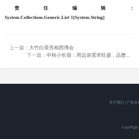
责任编辑：
System.Collections.Generic.List`1[System.String]
上一篇：
大竹白茶亮相西博会
下一篇：
中秋小长假：周边游需求旺盛，品蟹...
关于我们
|
广告合
CopyRigh