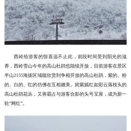
西岭给游客的惊喜远不止此，前段时间受到阳光的滋
养，西岭雪山今年的高山杜鹃也陆续开放，目前游客在景区
半山2155海拔区域能欣赏到争相开放的高山杜鹃，紫的、粉
的、白的、红的仿佛在互相媲美。姹紫嫣红如彩云落枝头的
高山杜鹃花丛，又将霸占与游客合影的头号宝座，成为新一
轮“网红”。