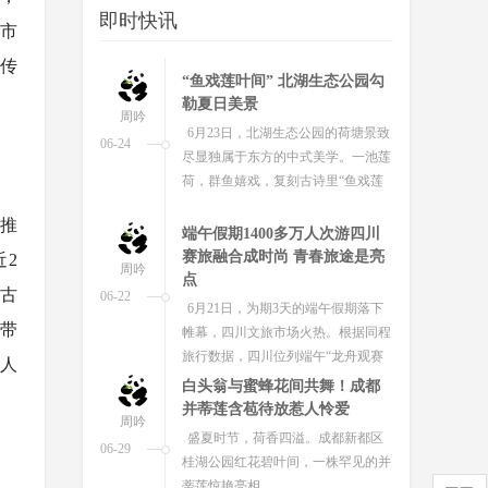
即时快讯
中市
秀传
“鱼戏莲叶间” 北湖生态公园勾
勒夏日美景
周吟
6月23日，北湖生态公园的荷塘景致
06-24
尽显独属于东方的中式美学。一池莲
荷，群鱼嬉戏，复刻古诗里“鱼戏莲
叶间”的诗意画面，成为夏日绝美风...
推
端午假期1400多万人次游四川
赛旅融合成时尚 青春旅途是亮
2
周吟
点
06-22
市古
6月21日，为期3天的端午假期落下
帷幕，四川文旅市场火热。根据同程
带
旅行数据，四川位列端午“龙舟观赛
人
游”热门目的地全国第二，仅次于广...
白头翁与蜜蜂花间共舞！成都
并蒂莲含苞待放惹人怜爱
周吟
盛夏时节，荷香四溢。成都新都区
06-29
桂湖公园红花碧叶间，一株罕见的并
蒂莲惊艳亮相。