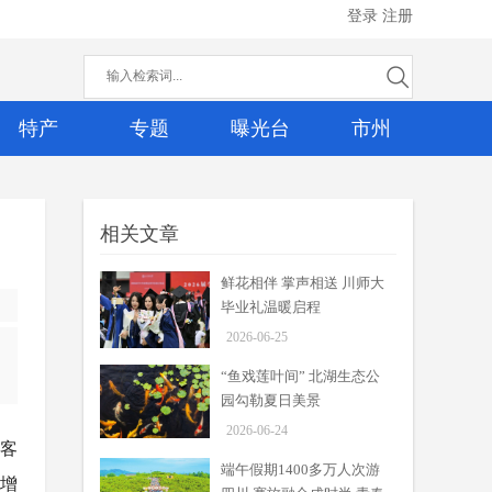
登录
注册
特产
专题
曝光台
市州
相关文章
鲜花相伴 掌声相送 川师大
毕业礼温暖启程
2026-06-25
“鱼戏莲叶间” 北湖生态公
园勾勒夏日美景
2026-06-24
客
端午假期1400多万人次游
别增