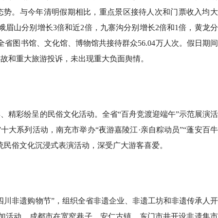
速回暖态势。与今年清明假期相比，重点景区接待人次和门票收入均
峨眉山分别增长3倍和近2倍，九寨沟分别增长2倍和1倍，黄龙
全省图书馆、文化馆、博物馆共接待群众56.04万人次。假日期
事故和重大旅游投诉，未出现重大负面舆情。
、精彩纷呈的民俗文化活动。全省“百舟竞渡迎端午”示范展演
十大系列活动，南充市举办“夜游嘉陵江·亲自粽动员”“蓬安百
统民俗文化沉浸式表演活动，深受广大游客喜爱。
8月8日全民健身日，成都超
成都兴隆湖水下书店将再度
燃动非遗盛宴！2026西昌
四川非遗购物节”，组织全省非遗企业、非遗工坊和非遗传承人
所惠民开放
6日启幕
参加活动。成都市在宽窄巷子、安仁古镇、东门市井开设非遗集