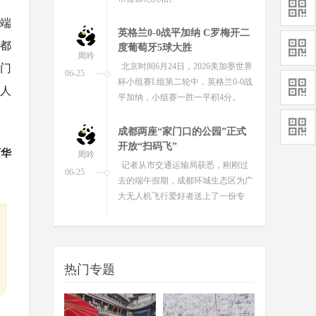
端
英格兰0-0战平加纳 C罗梅开二
度葡萄牙5球大胜
、都
周吟
北京时间6月24日，2026美加墨世界
热门
06-25
杯小组赛L组第二轮中，英格兰0-0战
间人
平加纳，小组赛一胜一平积4分。
成都两座“家门口的公园”正式
开放“扫码飞”
周吟
丽华
记者从市交通运输局获悉，刚刚过
06-25
去的端午假期，成都环城生态区为广
大无人机飞行爱好者送上了一份专
属“节日礼物”——中和湿地公园与
江...
省运会公路自行车项目收官 蓉
城健儿斩获两金两铜
周吟
6月23日，随着男子30公里与女子20
06-24
热门专题
公里团体计时赛的奖牌尘埃落定，四
川省第十五届运动会自行车公路项目
赛事在自贡卧龙湖公园圆满收...