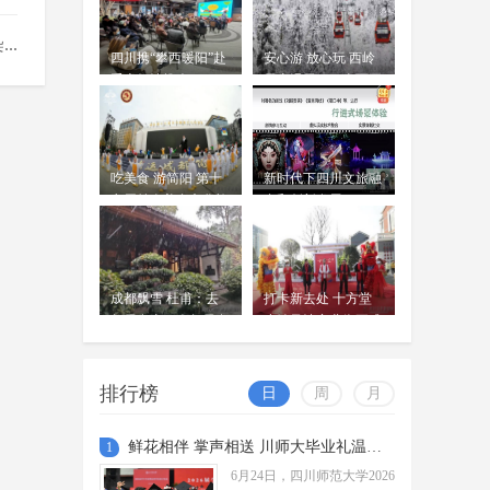
佛得角打进队史世界杯首球 伊
朗0比0逼平10人比利时 西班牙4
..
周吟
四川携“攀西暖阳”赴
安心游 放心玩 西岭
比0沙特，18岁亚马尔首球
06-23
重庆倾情推介
雪山滑雪项目全面开
北京时间6月22日上午，世界杯小组
放
赛H组第二轮，佛得角队迎战乌拉圭
队。
“奔奔”来啦！四川省第十一届
吃美食 游简阳 第十
新时代下四川文旅融
残疾人运动会暨第六届特殊奥
七届羊肉美食文化旅
合和创新发展
周吟
林匹克运动会标志标识正式发
游季今日开幕
06-23
布
四川省第十一届残疾人运动会暨第
六届特殊奥林匹克运动会将于2026年
成都飘雪 杜甫：去
打卡新去处 十方堂
9月在广安、内江、宜宾举办。
雨过天晴 绝美画卷 成都再
年雪在山，今年雪在
小镇风情商业街正式
地
现“窗含西岭千秋雪”
开放
周吟
6月22日，随着上一轮降雨的结束，
06-23
排行榜
日
周
月
成都迎来了久违的“水晶天”，不仅市
区上空展现出一碧如洗的湛蓝美景，
更在遥远的天际线与连绵的群山...
鲜花相伴 掌声相送 川师大毕业礼温暖启程
1
6月24日，四川师范大学2026