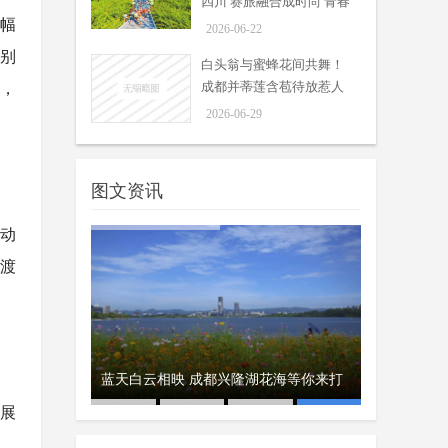
四川 赛旅融合成时尚 青春
大幅
旅途是亮点
2026-06-22
分别
白头翁与蜜蜂花间共舞！
成都并蒂莲含苞待放惹人
间，
怜爱
2026-06-29
图文资讯
活动
牛渡
鲜花相伴 掌声相送 川师大毕业
70个体育场
迎客
彝族火把节8月
蓝天白云相映 成都兴隆湖花海等你来打
礼温暖启程
周吟
开展
6月24日，四川师范大学2026届学生
卡
06-25
市，
毕业典礼暨学位授予仪式温情启幕。