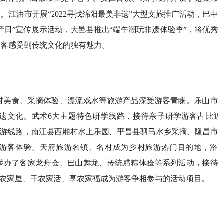
江油市开展“2022寻找绵阳最美非遗”大型文旅推广活动，巴
产日”宣传展示活动，大邑县推出“端午潮玩非遗体验季”，将优
游客感受到传统文化的独有魅力。
村美食、采摘体验、漂流戏水等旅游产品深受游客青睐。乐山市
遗文化、武术6大主题特色研学线路，接待亲子研学游客占比近
村游线路，南江县西厢村水上乐园、平昌县驷马水乡采摘、隆昌
游客体验。天府旅游名镇、名村成为乡村旅游热门目的地，洛
举办了客家龙舟会、巴山舞龙、传统腊粽体验等系列活动，接待
住农家屋、干农家活、享农家福成为游客争相参与的活动项目。