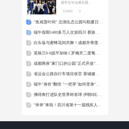
届学生毕业典礼暨...
324869
0
“鱼戏莲叶间” 北湖生态公园勾勒夏日美景
2
端午假期1400多万人次游四川 赛旅融合成时尚 青春旅途是亮点
3
白头翁与蜜蜂花间共舞！成都并蒂莲含苞待放惹人怜爱
4
英格兰0-0战平加纳 C罗梅开二度葡萄牙5球大胜
5
成都两座“家门口的公园”正式开放“扫码飞”
6
省运会公路自行车项目收官 蓉城健儿斩获两金两铜
7
端午“身价”翻倍 “一把草”如何变身“国潮花束”？
8
佛得角打进队史世界杯首球 伊朗0比0逼平10人比利时 西班牙4比0沙特，18岁亚马尔首球
9
“奔奔”来啦！四川省第十一届残疾人运动会暨第六届特殊奥林匹克运动会标志标识正式发布
10