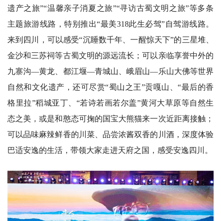
遗产之旅”“温馨亲子消夏之旅”“寻访古蜀文明之旅”等多条
主题旅游线路，特别推出“最美318此生必驾”自驾游线路。
来到四川，可以感受“沉睡数千年、一醒惊天下”的三星堆、
金沙和三苏祠等古蜀文明的源远流长；可以亲临享誉中外的
九寨沟—黄龙、都江堰—青城山、峨眉山—乐山大佛等世界
自然和文化遗产，还可尽赏“蜀山之王”贡嘎山、“最后的香
格里拉”稻城亚丁、“若诗若画若尔盖”黄河大草原等自然生
态之美，或是和憨态可掬的国宝大熊猫来一次近距离接触；
可以品味麻辣鲜香的川菜、品尝浓酱双香的川酒，深度体验
巴适安逸的生活，带领大家走进天府之国，感受安逸四川。