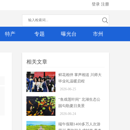
登录
注册
特产
专题
曝光台
市州
相关文章
鲜花相伴 掌声相送 川师大
毕业礼温暖启程
2026-06-25
“鱼戏莲叶间” 北湖生态公
园勾勒夏日美景
2026-06-24
端午假期1400多万人次游