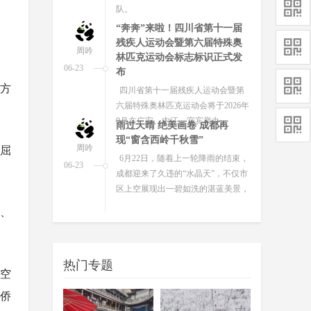
旅行数据，四川位列端午“龙舟观赛
游”热门目的地全国第二，仅次于广...
白头翁与蜜蜂花间共舞！成都
并蒂莲含苞待放惹人怜爱
周吟
盛夏时节，荷香四溢。成都新都区
06-29
桂湖公园红花碧叶间，一株罕见的并
平方
蒂莲惊艳亮相。
英格兰0-0战平加纳 C罗梅开二
度葡萄牙5球大胜
周吟
屈
北京时间6月24日，2026美加墨世界
06-25
杯小组赛L组第二轮中，英格兰0-0战
平加纳，小组赛一胜一平积4分。
街、
成都两座“家门口的公园”正式
开放“扫码飞”
周吟
记者从市交通运输局获悉，刚刚过
06-25
热门专题
去的端午假期，成都环城生态区为广
验空
大无人机飞行爱好者送上了一份专
华侨
属“节日礼物”——中和湿地公园与