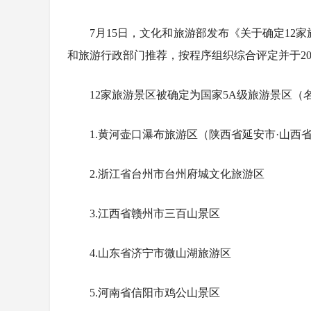
7月15日，文化和旅游部发布《关于确定12
和旅游行政部门推荐，按程序组织综合评定并于202
12家旅游景区被确定为国家5A级旅游景区（
1.黄河壶口瀑布旅游区（陕西省延安市·山西
2.浙江省台州市台州府城文化旅游区
3.江西省赣州市三百山景区
4.山东省济宁市微山湖旅游区
8月8日全民
成都兴隆湖
燃动非遗盛宴
蓝天白云相映
5.河南省信阳市鸡公山景区
所惠民开放
6日启幕
卡