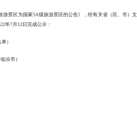
家旅游景区为国家5A级旅游景区的公告》，经有关省（区、市）
2年7月12日完成公示：
名单）
省临汾市）
健身日，成都超70个体育场
水下书店将再度迎客
！2026西昌彝族火把节8月
 成都兴隆湖花海等你来打