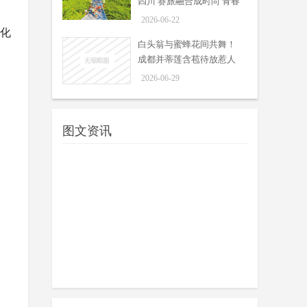
四川 赛旅融合成时尚 青春
旅途是亮点
2026-06-22
文化
白头翁与蜜蜂花间共舞！
成都并蒂莲含苞待放惹人
怜爱
2026-06-29
图文资讯