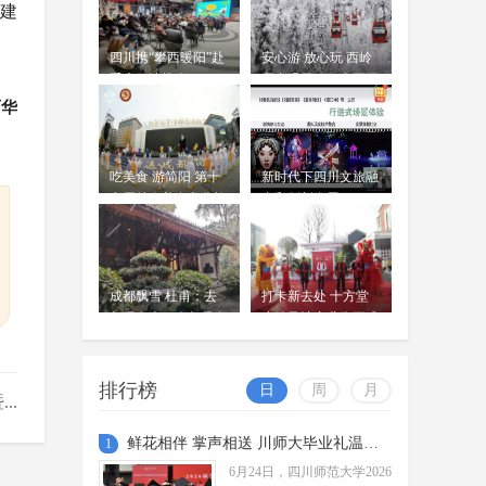
江...
，建
省运会公路自行车项目收官 蓉
城健儿斩获两金两铜
周吟
四川携“攀西暖阳”赴
安心游 放心玩 西岭
6月23日，随着男子30公里与女子20
06-24
重庆倾情推介
雪山滑雪项目全面开
公里团体计时赛的奖牌尘埃落定，四
放
丽华
川省第十五届运动会自行车公路项目
赛事在自贡卧龙湖公园圆满收...
佛得角打进队史世界杯首球 伊
吃美食 游简阳 第十
新时代下四川文旅融
朗0比0逼平10人比利时 西班牙4
七届羊肉美食文化旅
合和创新发展
周吟
比0沙特，18岁亚马尔首球
游季今日开幕
06-23
北京时间6月22日上午，世界杯小组
赛H组第二轮，佛得角队迎战乌拉圭
队。
成都飘雪 杜甫：去
打卡新去处 十方堂
“奔奔”来啦！四川省第十一届
年雪在山，今年雪在
小镇风情商业街正式
地
残疾人运动会暨第六届特殊奥
开放
周吟
林匹克运动会标志标识正式发
06-23
布
排行榜
日
周
月
..
四川省第十一届残疾人运动会暨第
六届特殊奥林匹克运动会将于2026年
鲜花相伴 掌声相送 川师大毕业礼温暖启程
1
9月在广安、内江、宜宾举办。
雨过天晴 绝美画卷 成都再
6月24日，四川师范大学2026