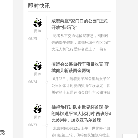
即时快讯
鲜花相伴 掌声相送 川师大毕业
礼温暖启程
周吟
6月24日，四川师范大学2026届学生
06-25
毕业典礼暨学位授予仪式温情启幕。
“鱼戏莲叶间” 北湖生态公园勾
勒夏日美景
周吟
6月23日，北湖生态公园的荷塘景致
06-24
尽显独属于东方的中式美学。一池莲
荷，群鱼嬉戏，复刻古诗里“鱼戏莲
叶间”的诗意画面，成为夏日绝美风...
端午假期1400多万人次游四川
赛旅融合成时尚 青春旅途是亮
周吟
点
06-22
6月21日，为期3天的端午假期落下
但竞
帷幕，四川文旅市场火热。根据同程