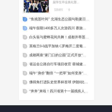
现“窗含西岭千秋雪”
届学生毕业典礼暨...
周吟
6月22日，随着上一轮降雨的结束，
326491
0
06-23
成都迎来了久违的“水晶天”，不仅市
区上空展现出一碧如洗的湛蓝美景，
“鱼戏莲叶间” 北湖生态公园勾勒夏日美景
2
更在遥远的天际线与连绵的群山...
端午假期1400多万人次游四川 赛旅融合成时尚 青春旅途是亮点
3
白头翁与蜜蜂花间共舞！成都并蒂莲含苞待放惹人怜爱
4
英格兰0-0战平加纳 C罗梅开二度葡萄牙5球大胜
5
成都两座“家门口的公园”正式开放“扫码飞”
6
省运会公路自行车项目收官 蓉城健儿斩获两金两铜
7
端午“身价”翻倍 “一把草”如何变身“国潮花束”？
8
佛得角打进队史世界杯首球 伊朗0比0逼平10人比利时 西班牙4比0沙特，18岁亚马尔首球
9
“奔奔”来啦！四川省第十一届残疾人运动会暨第六届特殊奥林匹克运动会标志标识正式发布
10