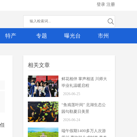
登录
注册
特产
专题
曝光台
市州
相关文章
鲜花相伴 掌声相送 川师大
毕业礼温暖启程
2026-06-25
“鱼戏莲叶间” 北湖生态公
园勾勒夏日美景
2026-06-24
主任
端午假期1400多万人次游