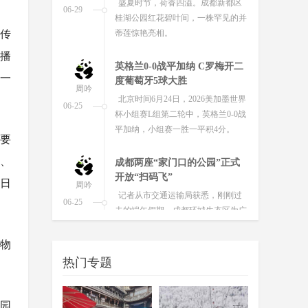
英格兰0-0战平加纳 C罗梅开二
株传
度葡萄牙5球大胜
周吟
播
北京时间6月24日，2026美加墨世界
06-25
杯小组赛L组第二轮中，英格兰0-0战
一
平加纳，小组赛一胜一平积4分。
成都两座“家门口的公园”正式
开放“扫码飞”
位要
周吟
记者从市交通运输局获悉，刚刚过
、
06-25
去的端午假期，成都环城生态区为广
日
大无人机飞行爱好者送上了一份专
属“节日礼物”——中和湿地公园与
江...
省运会公路自行车项目收官 蓉
城健儿斩获两金两铜
周吟
博物
6月23日，随着男子30公里与女子20
06-24
热门专题
公里团体计时赛的奖牌尘埃落定，四
川省第十五届运动会自行车公路项目
赛事在自贡卧龙湖公园圆满收...
园