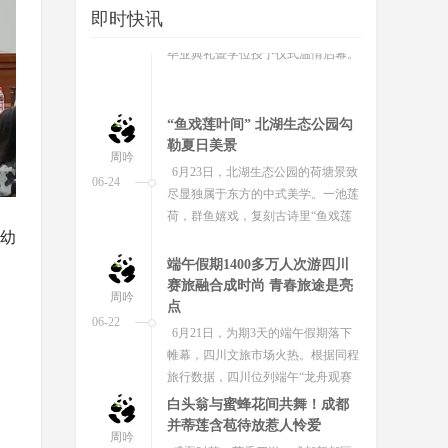
即时快讯
“鱼戏莲叶间” 北湖生态公园勾
勒夏日美景
周吟
6月23日，北湖生态公园的荷塘景致
06-24
尽显独属于东方的中式美学。一池莲
荷，群鱼嬉戏，复刻古诗里“鱼戏莲
叶间”的诗意画面，成为夏日绝美风...
端午假期1400多万人次游四川
赛旅融合成时尚 青春旅途是亮
学幼
周吟
点
06-22
。
6月21日，为期3天的端午假期落下
帷幕，四川文旅市场火热。根据同程
旅行数据，四川位列端午“龙舟观赛
游”热门目的地全国第二，仅次于广...
白头翁与蜜蜂花间共舞！成都
并蒂莲含苞待放惹人怜爱
周吟
盛夏时节，荷香四溢。成都新都区
06-29
桂湖公园红花碧叶间，一株罕见的并
蒂莲惊艳亮相。