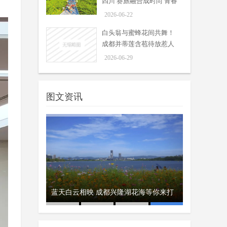
四川 赛旅融合成时尚 青春
旅途是亮点
2026-06-22
白头翁与蜜蜂花间共舞！
成都并蒂莲含苞待放惹人
怜爱
2026-06-29
图文资讯
鲜花相伴 掌声相送 川师大毕业
70个体育场
迎客
彝族火把节8月
蓝天白云相映 成都兴隆湖花海等你来打
礼温暖启程
周吟
6月24日，四川师范大学2026届学生
卡
06-25
毕业典礼暨学位授予仪式温情启幕。