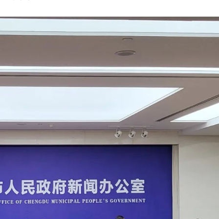
8月8日全民健身日，成都超
成都兴隆湖水下书店将再度
燃动非遗盛宴！2026西昌
所惠民开放
6日启幕