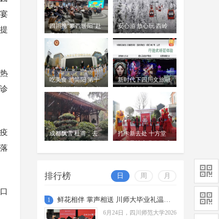
佛得角打进队史世界杯首球 伊
宴
朗0比0逼平10人比利时 西班牙4
周吟
四川携“攀西暖阳”赴
安心游 放心玩 西岭
比0沙特，18岁亚马尔首球
提
06-23
重庆倾情推介
雪山滑雪项目全面开
北京时间6月22日上午，世界杯小组
放
赛H组第二轮，佛得角队迎战乌拉圭
队。
热
“奔奔”来啦！四川省第十一届
吃美食 游简阳 第十
新时代下四川文旅融
残疾人运动会暨第六届特殊奥
；诊
七届羊肉美食文化旅
合和创新发展
周吟
林匹克运动会标志标识正式发
游季今日开幕
06-23
布
四川省第十一届残疾人运动会暨第
六届特殊奥林匹克运动会将于2026年
涉疫
成都飘雪 杜甫：去
打卡新去处 十方堂
9月在广安、内江、宜宾举办。
雨过天晴 绝美画卷 成都再
年雪在山，今年雪在
小镇风情商业街正式
落
地
现“窗含西岭千秋雪”
开放
周吟
6月22日，随着上一轮降雨的结束，
06-23
排行榜
日
周
月
成都迎来了久违的“水晶天”，不仅市
区上空展现出一碧如洗的湛蓝美景，
戴口
更在遥远的天际线与连绵的群山...
鲜花相伴 掌声相送 川师大毕业礼温暖启程
1
6月24日，四川师范大学2026