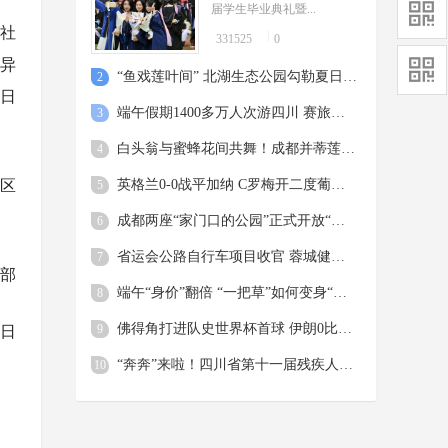
届学生毕业典礼暨...
社
331525
0
异
“鱼戏莲叶间” 北湖生态公园勾勒夏日美景
2
日
端午假期1400多万人次游四川 赛旅融合成时尚 青春旅途是亮点
3
白头翁与蜜蜂花间共舞！成都并蒂莲含苞待放惹人怜爱
4
英格兰0-0战平加纳 C罗梅开二度葡萄牙5球大胜
各区
5
成都两座“家门口的公园”正式开放“扫码飞”
6
省运会公路自行车项目收官 蓉城健儿斩获两金两铜
7
部
端午“身价”翻倍 “一把草”如何变身“国潮花束”？
8
佛得角打进队史世界杯首球 伊朗0比0逼平10人比利时 西班牙4比0沙特，18岁亚马尔首球
9
8日
“奔奔”来啦！四川省第十一届残疾人运动会暨第六届特殊奥林匹克运动会标志标识正式发布
10