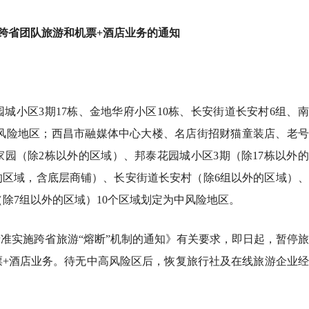
跨省团队旅游和机票+酒店业务的通知
园城小区3期17栋、金地华府小区10栋、长安街道长安村6组、
高风险地区；西昌市融媒体中心大楼、名店街招财猫童装店、老
园（除2栋以外的区域）、邦泰花园城小区3期（除17栋以外
的区域，含底层商铺）、长安街道长安村（除6组以外的区域）
除7组以外的区域）10个区域划定为中风险地区。
准实施跨省旅游“熔断”机制的通知》有关要求，即日起，暂停
票+酒店业务。待无中高风险区后，恢复旅行社及在线旅游企业
健身日，成都超70个体育场
水下书店将再度迎客
！2026西昌彝族火把节8月
 成都兴隆湖花海等你来打