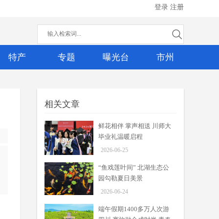
登录
注册
特产
专题
曝光台
市州
相关文章
鲜花相伴 掌声相送 川师大
毕业礼温暖启程
2026-06-25
“鱼戏莲叶间” 北湖生态公
园勾勒夏日美景
2026-06-24
端午假期1400多万人次游