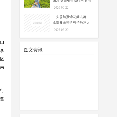
四川 赛旅融合成时尚 青春
旅途是亮点
2026-06-22
白头翁与蜜蜂花间共舞！
成都并蒂莲含苞待放惹人
怜爱
2026-06-29
南山
图文资讯
号李
的区
、南
旅行
经营