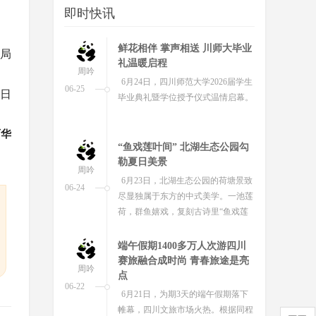
即时快讯
鲜花相伴 掌声相送 川师大毕业
局
礼温暖启程
周吟
6月24日，四川师范大学2026届学生
06-25
0日
毕业典礼暨学位授予仪式温情启幕。
丽华
“鱼戏莲叶间” 北湖生态公园勾
勒夏日美景
周吟
6月23日，北湖生态公园的荷塘景致
06-24
尽显独属于东方的中式美学。一池莲
荷，群鱼嬉戏，复刻古诗里“鱼戏莲
叶间”的诗意画面，成为夏日绝美风...
端午假期1400多万人次游四川
赛旅融合成时尚 青春旅途是亮
周吟
点
06-22
6月21日，为期3天的端午假期落下
帷幕，四川文旅市场火热。根据同程