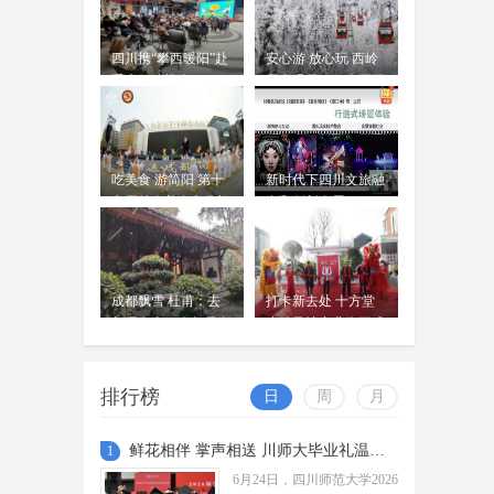
江...
省运会公路自行车项目收官 蓉
城健儿斩获两金两铜
周吟
四川携“攀西暖阳”赴
安心游 放心玩 西岭
6月23日，随着男子30公里与女子20
06-24
重庆倾情推介
雪山滑雪项目全面开
公里团体计时赛的奖牌尘埃落定，四
放
川省第十五届运动会自行车公路项目
赛事在自贡卧龙湖公园圆满收...
佛得角打进队史世界杯首球 伊
吃美食 游简阳 第十
新时代下四川文旅融
朗0比0逼平10人比利时 西班牙4
七届羊肉美食文化旅
合和创新发展
周吟
比0沙特，18岁亚马尔首球
游季今日开幕
06-23
北京时间6月22日上午，世界杯小组
赛H组第二轮，佛得角队迎战乌拉圭
队。
成都飘雪 杜甫：去
打卡新去处 十方堂
“奔奔”来啦！四川省第十一届
年雪在山，今年雪在
小镇风情商业街正式
地
残疾人运动会暨第六届特殊奥
开放
周吟
林匹克运动会标志标识正式发
06-23
布
排行榜
日
周
月
四川省第十一届残疾人运动会暨第
六届特殊奥林匹克运动会将于2026年
鲜花相伴 掌声相送 川师大毕业礼温暖启程
1
9月在广安、内江、宜宾举办。
雨过天晴 绝美画卷 成都再
6月24日，四川师范大学2026