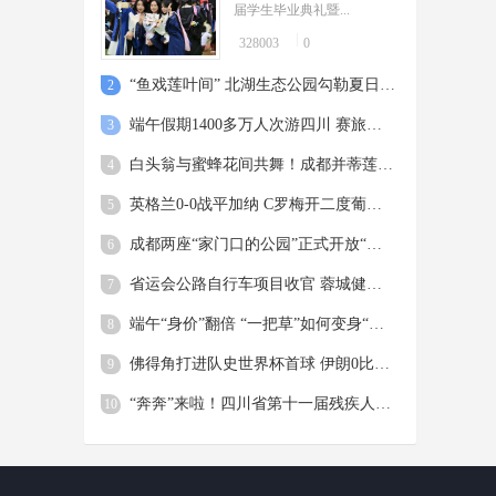
现“窗含西岭千秋雪”
届学生毕业典礼暨...
周吟
6月22日，随着上一轮降雨的结束，
328003
0
06-23
成都迎来了久违的“水晶天”，不仅市
区上空展现出一碧如洗的湛蓝美景，
“鱼戏莲叶间” 北湖生态公园勾勒夏日美景
2
更在遥远的天际线与连绵的群山...
端午假期1400多万人次游四川 赛旅融合成时尚 青春旅途是亮点
3
白头翁与蜜蜂花间共舞！成都并蒂莲含苞待放惹人怜爱
4
英格兰0-0战平加纳 C罗梅开二度葡萄牙5球大胜
5
成都两座“家门口的公园”正式开放“扫码飞”
6
省运会公路自行车项目收官 蓉城健儿斩获两金两铜
7
端午“身价”翻倍 “一把草”如何变身“国潮花束”？
8
佛得角打进队史世界杯首球 伊朗0比0逼平10人比利时 西班牙4比0沙特，18岁亚马尔首球
9
“奔奔”来啦！四川省第十一届残疾人运动会暨第六届特殊奥林匹克运动会标志标识正式发布
10