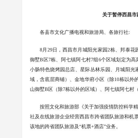
关于暂停西昌市
各县市文化广播电视和旅游局、各旅行社:
8月29日，西昌市月城阳光家园2栋、邦泰花
御墅B区7栋、阿七镇阿七村7组6个区域划定为
小肠特色烧烤园总店、星际丛林乐园、月城阳光家
域，含底层商铺）、金地华府小区（除10栋以外
山御墅B区（除7栋以外的区域）、阿七镇阿七村（
按照文化和旅游部《关于加强疫情防控科学精
社及在线旅游企业经营西昌市跨省团队旅游和机
8月8日全民
成都兴隆湖
燃动非遗盛宴
蓝天白云相映
该地的跨省团队旅游及“机票+酒店”业务。
所惠民开放
6日启幕
卡