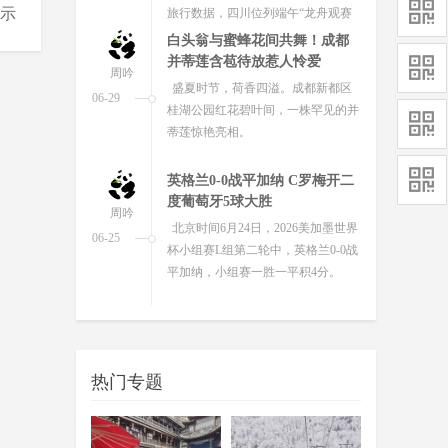
示
旅行数据，四川位列端午“龙舟观赛
游”热门目的地全国第二，仅次于广...
白头翁与蜜蜂花间共舞！成都
并蒂莲含苞待放惹人怜爱
周吟
盛夏时节，荷香四溢。成都新都区
06-29
桂湖公园红花碧叶间，一株罕见的并
蒂莲惊艳亮相。
英格兰0-0战平加纳 C罗梅开二
度葡萄牙5球大胜
周吟
北京时间6月24日，2026美加墨世界
06-25
杯小组赛L组第二轮中，英格兰0-0战
平加纳，小组赛一胜一平积4分。
成都两座“家门口的公园”正式
开放“扫码飞”
周吟
记者从市交通运输局获悉，刚刚过
06-25
热门专题
去的端午假期，成都环城生态区为广
大无人机飞行爱好者送上了一份专
属“节日礼物”——中和湿地公园与