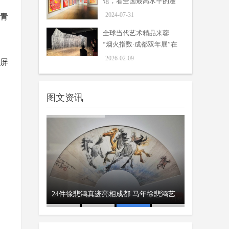
馆，看全国最高水平的漫
07-24
画
7月23日，骄阳似火，四川美术馆内
2024-07-31
省青
却人头攒动。由四川省美术家协会与
全球当代艺术精品来蓉
四川美术馆联合主办的第九届四川省
“烟火指数·成都双年展”在
青年美术作品展亮相四川美术馆...
川博馆藏首展广安 张大千敦煌
成都开幕
2026-02-09
临摹真迹点亮“大漠长歌”
屏
周吟
4月6日上午，广安市博物馆“大漠长
04-07
歌——敦煌石窟艺术特展”上，《张
图文资讯
大千临摹初唐伎乐菩萨图轴》《张大
千临摹隋朝佛像图轴》等5幅作品色
彩...
五年一次，在成都市美术馆，
看全国最高水平的漫画
周吟
7月30日上午，由中华人民共和国文
07-31
化和旅游部、中国文学艺术界联合
会、中国美术家协会主办的“第十四
届全国美术作品展览连环画、年
画、...
全球当代艺术精品来蓉 “烟火指
大熊猫创意主
摄影师邹森作
24件徐悲鸿真迹亮相成都 马年徐悲鸿艺
巴蜀新貌被
数·成都双年展”在成都开幕
周吟
2月8日，“烟火指数·成都双年展”正
术特展启幕
四川省青年
02-09
式拉开帷幕。