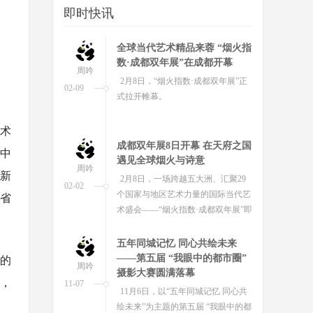
即时快讯
成都双年展8日开幕 在天府之国
遇见全球烟火与诗意
周吟
2月8日，一场跨越五大洲、汇聚29
02-02
个国家与地区艺术力量的国际当代艺
术盛会——“烟火指数·成都双年展”即
将在成都市美术馆隆重开幕。
美术
五年同城记忆 同心共绘未来
中
——第五届 “我眼中的都市圈”
周吟
新
摄影大赛圆满落幕
11-07
11月6日，以“五年同城记忆 同心共
省
绘未来”为主题的第五届 “我眼中的都
市圈” 摄影大赛颁奖仪式暨摄影展在
成都都江堰市举行。
第二届“天府乡村美 花重锦官
城”摄影作品展正式开展
的
周吟
10月24日，第二届“天府乡村美 花重
品，
10-29
锦官城”摄影作品展在成都市文化馆
正式开幕。