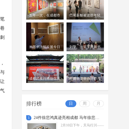
五年一次，在成都市
巴蜀新貌被这群年轻
笔
美术馆，看全国最高
人画活了！ 第九届
水平的漫画
四川省青年美术作品
巷
展开展
刺
米芾书法拓片展今日
刘擎、张笑宇携新书
亮相成都武侯祠
来蓉分享
维，
参与
成都武侯祠博物馆庆
杜甫草堂举办诗歌儿
就让
祝建党100周年书画
童节与诗书画作品展
气
艺术作品展开幕
排行榜
日
周
月
24件徐悲鸿真迹亮相成都 马年徐悲鸿艺术特展启幕
1
2月10日下午，天马行川——