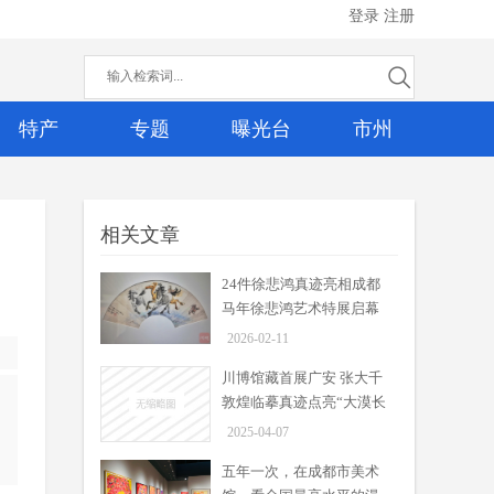
登录
注册
特产
专题
曝光台
市州
相关文章
24件徐悲鸿真迹亮相成都
24件徐悲鸿真迹亮相成都 马年
马年徐悲鸿艺术特展启幕
徐悲鸿艺术特展启幕
周吟
2026-02-11
2月10日下午，天马行川——马年徐
02-11
悲鸿艺术特展暨徐悲鸿入川90年悲鸿
川博馆藏首展广安 张大千
学派纪念大展在四川报业博物馆开
敦煌临摹真迹点亮“大漠长
展。
歌”
2025-04-07
巴蜀新貌被这群年轻人画活
了！ 第九届四川省青年美术作
五年一次，在成都市美术
周吟
品展开展