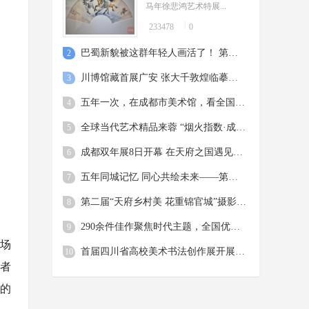
马年徐悲鸿艺术特展...
233478
0
巴蜀新貌被这群年轻人画活了！ 第九届四川省青年美术作品展开展
2
川博馆藏首展广安 张大千敦煌临摹真迹点亮“大漠长歌”
3
五年一次，在成都市美术馆，看全国最高水平的漫画
4
全球当代艺术精品来蓉 “烟火指数·成都双年展”在成都开幕
5
成都双年展8日开幕 在天府之国遇见全球烟火与诗意
6
五年同城记忆 同心共绘未来——第五届 “我眼中的都市圈” 摄影大赛圆满落幕
7
第二届“天府乡村美 花重锦官城”摄影作品展正式开展
8
。
290余件佳作聚焦时代主题，全国优秀摄影作品展览亮相四川美术馆
9
一场
首届四川省高校美术书法创作展开展 将从9月28日持续至10月31日
10
与者
的