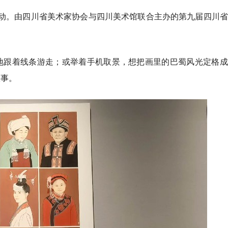
攒动。由四川省美术家协会与四川美术馆联合主办的第九届四川
地跟着线条游走；或举着手机取景，想把画里的巴蜀风光定格成
故事。
周孟棋摄影作品助阵国博“
彝风蜀韵 影见山河！ 川籍
题展”
品公益展亮相北京地铁