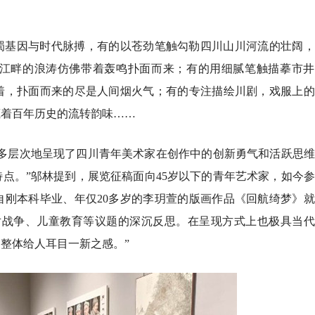
蜀基因与时代脉搏，有的以苍劲笔触勾勒四川山川河流的壮阔，
江畔的浪涛仿佛带着轰鸣扑面而来；有的用细腻笔触描摹市井
着，扑面而来的尽是人间烟火气；有的专注描绘川剧，戏服上的
藏着百年历史的流转韵味……
、多层次地呈现了四川青年美术家在创作中的创新勇气和活跃思
点。”邬林提到，展览征稿面向45岁以下的青年艺术家，如今
自刚本科毕业、年仅20多岁的李玥萱的版画作品《回航绮梦》
对战争、儿童教育等议题的深沉反思。在呈现方式上也极具当代
整体给人耳目一新之感。”