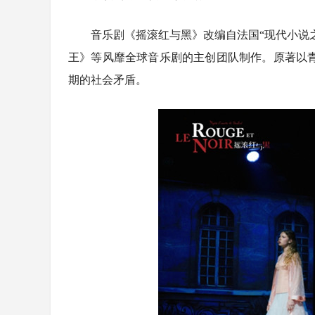
音乐剧《摇滚红与黑》改编自法国“现代小说
王》等风靡全球音乐剧的主创团队制作。原著以
期的社会矛盾。
首次全网直
从国话《青
凤凰传奇、新
2026年“
连演三天
活四川文旅
出点燃暑期
才艺盛典启