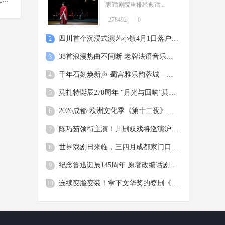
家话剧院重排经典话...
278492
0
四川首个沉浸式演艺小镇4月1日落户都江堰 丰富文旅消费场景
2
38首浪漫热曲不间断 老牌法语音乐剧《唐璜》西南首演
3
千年石刻焕新声 蜀宫雅乐韵蓉城——《蜀宫乐宴》首演活化天府文脉
4
莫扎特诞辰270周年 “月光与回响”莫扎特与海顿交响之夜奏响蓉城
5
2026成都·欧洲文化季《第十二夜》戏剧演出在蓉举行
6
陈巧茹领衔主演！川剧双戏将巡演沪浙四城
7
世界戏剧日来临，三四月成都家门口好戏、好剧请收
8
纪念鲁迅诞辰145周年 原著改编话剧《呐喊1911》在蓉首演
9
连续变脸变装！拿下文华奖的婺剧《三打白骨精》再度来蓉
10