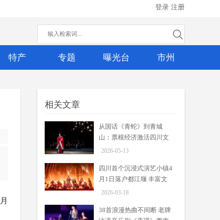
登录
注册
特产
专题
曝光台
市州
相关文章
从国话《青蛇》到青城
从国话《青蛇》到青城山：票
山：票根经济激活四川文
根经济激活四川文旅消费新场
周吟
旅消费新场景
景
2026-05-13
05-13
近日，田沁鑫执导、中国国家话剧
四川首个沉浸式演艺小镇4
院重排经典话剧《青蛇》官宣6月3日
月1日落户都江堰 丰富文
—4日登陆中演·成都大剧院，开启复
旅消费场景
2026-03-18
排后全国首演。
38首浪漫热曲不间断 老牌法语
1月
音乐剧《唐璜》西南首演
38首浪漫热曲不间断 老牌
周吟