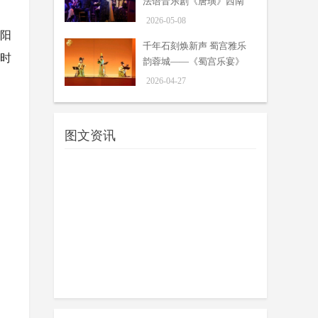
法语音乐剧《唐璜》西南
名导操刀，改编经典人物，跨越20
05-08
首演
余年的老牌法语音乐剧，开启西南首
2026-05-08
太阳
演的序幕。
千年石刻焕新声 蜀宫雅乐
辟时
韵蓉城——《蜀宫乐宴》
千年石刻焕新声 蜀宫雅乐韵蓉
首演活化天府文脉
2026-04-27
城——《蜀宫乐宴》首演活化
周吟
天府文脉
04-27
4月24日晚，成都城市音乐厅灯火璀
璨，随着一缕箜篌清音悠然响起，羯
图文资讯
鼓声破空而至，舞台光影流转间，永
陵博物馆沉睡千年的二十四伎乐石...
莫扎特诞辰270周年 “月光与回
响”莫扎特与海顿交响之夜奏响
周吟
蓉城
04-24
2026年，正值莫扎特诞辰270周年，
同时也是中国与奥地利建交55周年，
双重纪念意义交织，为中欧文化交流
书写了动人篇章。
2026成都·欧洲文化季《第十二
夜》戏剧演出在蓉举行
周吟
4月21日晚，随着中国—欧洲中心·
04-23
云端剧场内响起悠扬的伊丽莎白时期