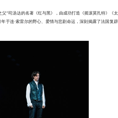
之父”司汤达的名著《红与黑》，由成功打造《摇滚莫扎特》《
青年于连·索雷尔的野心、爱情与悲剧命运，深刻揭露了法国复
播！荷花奖佳作《努力餐》
蛇》到青城山：票根经济激
裤子、张韶涵都来了 8月演
成渝地・巴蜀情”成渝德眉资少儿
消费新场景
档
幕