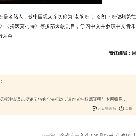
班是老熟人，被中国观众亲切称为“老航班”。洛朗・班便频繁
》《摇滚莫扎特》等多部爆款剧目，学习中文并参演中文音乐
音乐会。
责任编辑：
；
来源标注错误或侵犯了您的合法权益，请作者持权属证明与本网联系，
联系管理员
举报
下一篇：
全省唯一入选！泸县鼓书《“油罐”上.