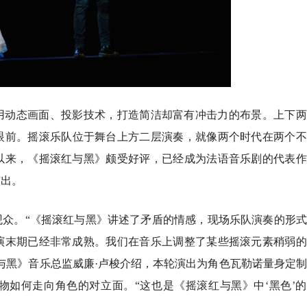
用动态画面、投影技术，打造简洁却富有冲击力的布景。上下两
眼前。摇滚乐队位于舞台上方二层演奏，就像两个时代在两个不
演以来，《摇滚红与黑》颇受好评，已经成为法语音乐剧的代表
演出。
观众。“《摇滚红与黑》讲述了矛盾的情感，现场乐队演奏的形
巡演末期已经非常成熟。我们在音乐上调整了某些摇滚元素稍弱
与黑》音乐总监威廉·卢梭介绍，本轮演出为角色瓦勒诺量身定
物如何走向角色的对立面。“这也是《摇滚红与黑》中‘黑色’