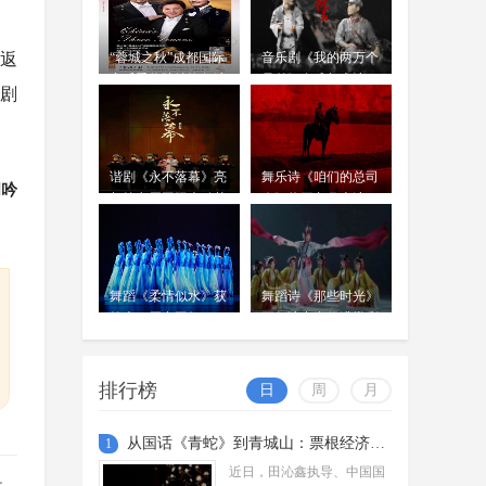
往返
“蓉城之秋”成都国际
音乐剧《我的两万个
音乐季将陆续恢复演
兄弟》在成都上演
剧
出
谐剧《永不落幕》亮
舞乐诗《咱们的总司
周吟
相第七届国际幽默艺
令》将于九月上演
术周
舞蹈《柔情似水》获
舞蹈诗《那些时光》
第十三届中国舞
开年演出赢得满堂彩
蹈“荷花奖”民族民间
舞奖
排行榜
日
周
月
从国话《青蛇》到青城山：票根经济激活四川文旅消费新场景
1
近日，田沁鑫执导、中国国
..