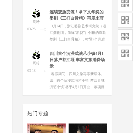
倾力巨献的鲁迅原著改编话剧《呐喊
19...
连续变脸变装！拿下文华奖的
婺剧《三打白骨精》再度来蓉
周吟
3月24日，浙江婺剧艺术研究院（浙
03-25
江婺剧团，简称“浙婺”）创排的爆款
婺剧《三打白骨精》，时隔5个月后
再度登陆成都东安湖大剧院，为蓉城
观...
四川首个沉浸式演艺小镇4月1
日落户都江堰 丰富文旅消费场
周吟
景
03-18
春假期间，四川文旅再添新载体。
四川首个沉浸式演艺小镇“梦回青城·
演艺小镇”将于4月1日开业，该项目
以 “文化+演艺+游乐” 为核心架构...
热门专题