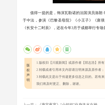
值得一提的是，饰演瓦勒诺的法国演员洛朗·
于中法，参演《巴黎圣母院》《小王子》《唐璜
《长安十二时辰》，还在今年3月于成都举行专场
1.版权归【川观新闻】或原作者【郑志浩】所有
版
2.转载或者引用本文内容请注明来源及原作者；
权
声
3.转载此文是出于传递更多信息之目的。若有
明
我们将及时更正、删除，谢谢。
上一篇：
《唐宫夜宴》“小姐姐”化身洛水女神...