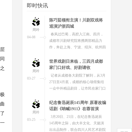
即时快讯
乐章，莎士比亚经典喜剧《第十二
夜》戏剧演出正式拉开帷幕。
陈巧茹领衔主演！川剧双戏将
巡演沪浙四城
周吟
春风过巴蜀，高腔入江南。四月，
04-08
成都市川剧研究院将携两部精品力
作，奔赴上海、宁波、绍兴、杭州四
层
座历史文化名城，开启为期近一个月
同
的沪...
世界戏剧日来临，三四月成都
家门口好戏、好剧请收
作之
周吟
记者从成都各大剧院了解到，从3月
03-27
27日至4月底，成都的核心场馆集结
一众中外精品剧目，让市民在家门口
式极
就能沉浸式感受戏剧艺术的魅力，...
纪念鲁迅诞辰145周年 原著改编
的曲
话剧《呐喊1911》在蓉首演
周吟
制了
3月20日、21日，在纪念鲁迅诞辰
03-25
的一
145周年之际，由大丰文化、天懿演
出出品制作，联合四川人民艺术剧院