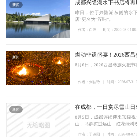
成都兴隆湖水下书店将再
新闻
所惠民开放
6日启幕
卡
昨日，位于兴隆湖东侧的水
店”更名为“浮响”。
作者：白洋
时间：2026-08-04 08:
燃动非遗盛宴！2026西
新闻
8月6日，2026西昌彝族火把
作者：刘佳玲
时间：2026-07-31 0
在成都，一日赏尽雪山日
新闻
8月5日，成都连续迎来顶级
山，鸟群掠过远山，红花绿树
作者：于谭阳
时间：2026-08-07 0