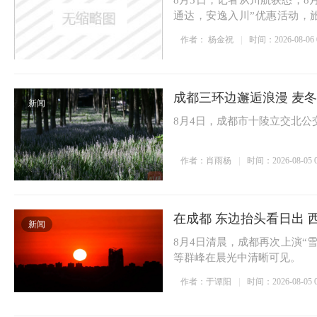
8月5日，记者从川航获悉，
通达，安逸入川”优惠活动，
滨...
作者： 杨金祝
时间：2026-08-06 0
成都三环边邂逅浪漫 麦
新闻
8月4日，成都市十陵立交北
作者：肖雨杨
时间：2026-08-05 0
在成都 东边抬头看日出 
新闻
8月4日清晨，成都再次上演“
等群峰在晨光中清晰可见。
作者：于谭阳
时间：2026-08-05 0