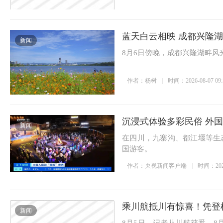
蓝天白云相映 成都兴隆
新闻
8月6日傍晚，成都兴隆湖畔风
作者：杨树
时间：2026-08-07 09:
沉浸式体验多彩民俗 外国
新闻
在四川，九寨沟、都江堰等生
国游客。
作者：央视新闻客户端
时间：2026-
乘川航抵川有惊喜！凭登
新闻