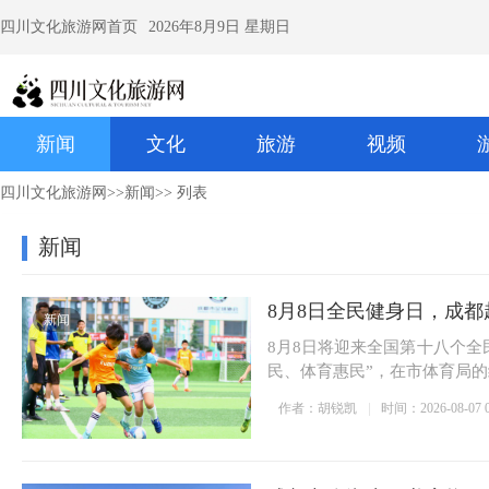
四川文化旅游网首页
2026年8月9日 星期日
新闻
文化
旅游
视频
四川文化旅游网
>>
新闻
>> 列表
新闻
8月8日全民健身日，成都
新闻
8月8日将迎来全国第十八个
民、体育惠民”，在市体育局的
作者：胡锐凯
时间：2026-08-07 0
8月8日全民健身日，成都
成都兴隆湖水下书店将
燃动非遗盛宴！2026西
蓝天白云相映 成都兴隆