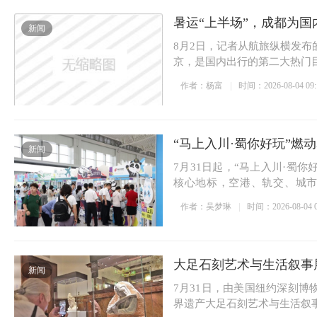
暑运“上半场”，成都为
新闻
8月2日，记者从航旅纵横发
京，是国内出行的第二大热门
作者：杨富
时间：2026-08-04 09:
“马上入川·蜀你好玩”燃动暑
新闻
7月31日起，“马上入川·蜀
核心地标，空港、轨交、城市
跨...
作者：吴梦琳
时间：2026-08-04 0
大足石刻艺术与生活叙事
新闻
7月31日，由美国纽约深刻
界遗产大足石刻艺术与生活叙