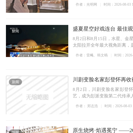
作者：光明网
时间：2026-08-03 1
盛夏星空好戏连台 最佳
新闻
8月2日和8月15日，水星、
太阳拉开全年最大视角距离，
作者：雷飚、韩文旸
时间：2026-08
川剧变脸名家彭登怀再收徒
新闻
8月2日，川剧变脸名家彭登
艺，成为彭派变脸第二代传承
作者： 郑志浩
时间：2026-08-03 1
原生烧烤·焰遇冕宁 ——2
新闻