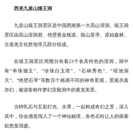
西羌九皇山猿王洞
九皇山猿王洞景区是中国西南第一大高山溶洞。猿王洞
景区由高山溶洞群、绝壁黄金栈道、险山茶亭、原始森林、
古老羌文化胜地等几部分组成。
在猿王洞景区周围分布着23个各具特色的溶洞，洞中
有“串珠缀玉”、“珍珠白玉塔”、“石林秀色”、“瑶池洞
天”、“绝壁石琴”等数百个格调不同的神奇景观，景观亦真
亦幻，被游客称作梦幻宫殿洞中的黄龙美景。
当钟乳石与五彩灯光、水潭，一起构成奇幻之景，深入
其中，你会感觉闯入了一个神仙秘境，各色石柱让人的探索
欲愈发强盛。