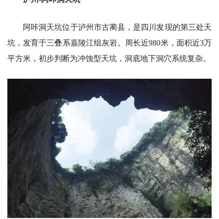
阿咔洞天坑位于泸州市古蔺县，是四川发现的第三处天
坑，发育于三叠系嘉陵江组灰岩。周长近980米，面积近3万
平方米，初步判断为冲蚀型天坑，洞底地下洞穴系统复杂。