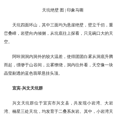
天坑绝壁 图 | 印象马嘶
天坑四面环山，其中三面均为悬崖绝壁，壁立千仞，重
峦叠嶂，岩壁向内倾侧，从坑底往上探看，只见碗口大的天
空。
阿咔洞洞内洞外的较大温差，使得团团白雾从洞底升腾
而起，缥缈于山谷间，云雾缭绕，洞内往外看，天空像一块
晶莹剔透的蓝色翡翠悬挂头顶。
宜宾-兴文天坑群
兴文天坑群位于宜宾市兴文县，共发现小岩湾、大岩
湾、楠星三处天坑，均发育于二叠系灰岩。其中，小岩湾天