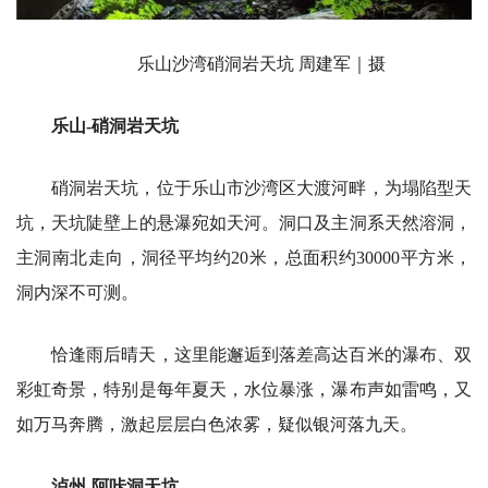
乐山沙湾硝洞岩天坑 周建军｜摄
乐山-硝洞岩天坑
硝洞岩天坑，位于乐山市沙湾区大渡河畔，为塌陷型天
坑，天坑陡壁上的悬瀑宛如天河。洞口及主洞系天然溶洞，
主洞南北走向，洞径平均约20米，总面积约30000平方米，
洞内深不可测。
恰逢雨后晴天，这里能邂逅到落差高达百米的瀑布、双
彩虹奇景，特别是每年夏天，水位暴涨，瀑布声如雷鸣，又
如万马奔腾，激起层层白色浓雾，疑似银河落九天。
泸州-阿咔洞天坑