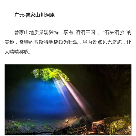
广元-曾家山川洞庵
曾家山地质景观独特，享有“溶洞王国”、“石林洞乡”的
美称，奇特的喀斯特地貌颇为壮观，境内景点风光旖旎，让
人啧啧称叹。