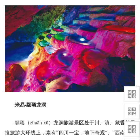
米易-颛顼龙洞
颛顼（zhuān xū）龙洞旅游景区处于川、滇、藏香格里
拉旅游大环线上，素有“四川一宝，地下奇观”、“西南第一