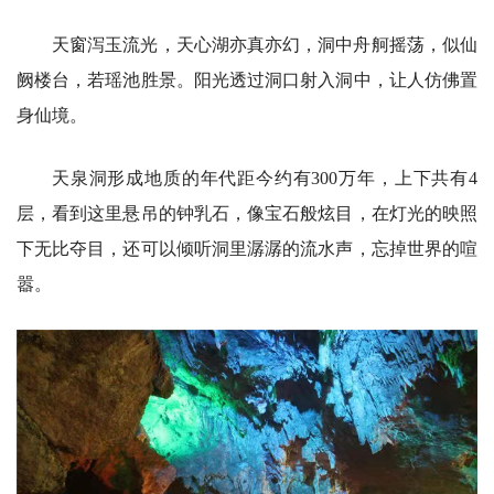
天窗泻玉流光，天心湖亦真亦幻，洞中舟舸摇荡，似仙
阙楼台，若瑶池胜景。阳光透过洞口射入洞中，让人仿佛置
身仙境。
天泉洞形成地质的年代距今约有300万年，上下共有4
层，看到这里悬吊的钟乳石，像宝石般炫目，在灯光的映照
下无比夺目，还可以倾听洞里潺潺的流水声，忘掉世界的喧
嚣。