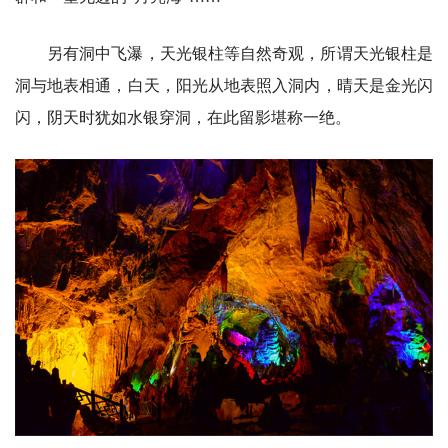
另有洞中飞瀑，天光银柱等自然奇观，所谓天光银柱是
洞与地表相通，白天，阳光从地表照入洞内，晴天是金光闪
闪，阴天时犹如水银穿洞，在此留影堪称一绝。