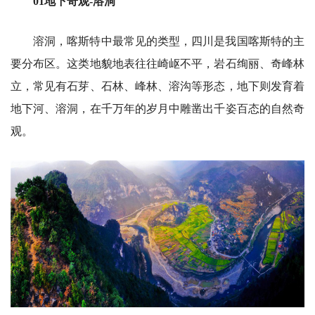
01地下奇观-溶洞
溶洞，喀斯特中最常见的类型，四川是我国喀斯特的主
要分布区。这类地貌地表往往崎岖不平，岩石绚丽、奇峰林
立，常见有石芽、石林、峰林、溶沟等形态，地下则发育着
地下河、溶洞，在千万年的岁月中雕凿出千姿百态的自然奇
观。