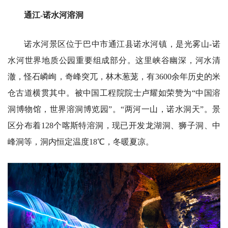
通江-诺水河溶洞
诺水河景区位于巴中市通江县诺水河镇，是光雾山-诺
水河世界地质公园重要组成部分。这里峡谷幽深，河水清
澈，怪石嶙峋，奇峰突兀，林木葱茏，有3600余年历史的米
仓古道横贯其中。被中国工程院院士卢耀如荣赞为“中国溶
洞博物馆，世界溶洞博览园”。“两河一山，诺水洞天”。景
区分布着128个喀斯特溶洞，现已开发龙湖洞、狮子洞、中
峰洞等，洞内恒定温度18℃，冬暖夏凉。