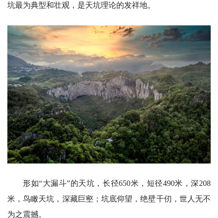
坑最为典型和壮观，是天坑理论的发祥地。
形如“大漏斗”的天坑，长径650米，短径490米，深208
米，鸟瞰天坑，深藏巨壑；坑底仰望，绝壁千仞，世人无不
为之震撼。