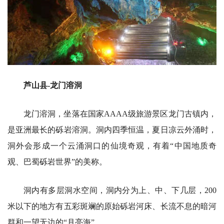
芦山县-龙门溶洞
龙门溶洞，坐落在国家AAAA级旅游景区龙门古镇内，
是亚洲最长的砾岩溶洞。洞内四季恒温，夏日凉云外涌时，
洞外会形成一个云涌洞口的仙境奇观，有着“中国地质奇
观、巴蜀砾岩世界”的美称。
洞内有多层洞水空间，洞内分为上、中、下几层，200
米以下的地方有五彩斑斓的原始砾岩河床、长流不息的暗河
群和一望无边的“月亮海”……