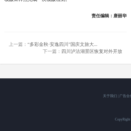
责任编辑：唐丽华
上一篇：
“多彩金秋·安逸四川”国庆文旅大...
下一篇：
四川泸沽湖景区恢复对外开放
关于我们
|
广告合
CopyRigh