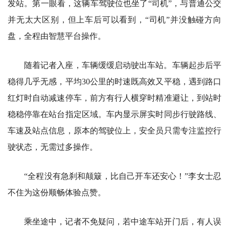
发站。第一眼看，这辆车驾驶位也坐了“司机”，与普通公交
并无太大区别，但上车后可以看到，“司机”并没触碰方向
盘，全程由智慧平台操作。
随着记者入座，车辆缓缓启动驶出车站。车辆起步后平
稳得几乎无感，平均30公里的时速既高效又平稳，遇到路口
红灯时自动减速停车，前方有行人横穿时精准避让，到站时
稳稳停靠在站台指定区域。车内显示屏实时同步行驶路线、
车速及站点信息，原本的驾驶位上，安全员只需专注监控行
驶状态，无需过多操作。
“全程没有急刹和颠簸，比自己开车还安心！”李女士忍
不住为这份顺畅体验点赞。
乘坐途中，记者不免疑问，若中途车站开门后，有人误