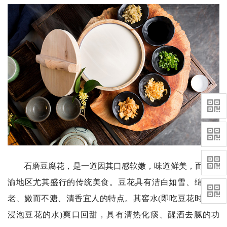
石磨豆腐花，是一道因其口感软嫩，味道鲜美，而在川
渝地区尤其盛行的传统美食。豆花具有洁白如雪、绵而不
老、嫩而不溏、清香宜人的特点。其窖水(即吃豆花时碗里
浸泡豆花的水)爽口回甜，具有清热化痰、醒酒去腻的功