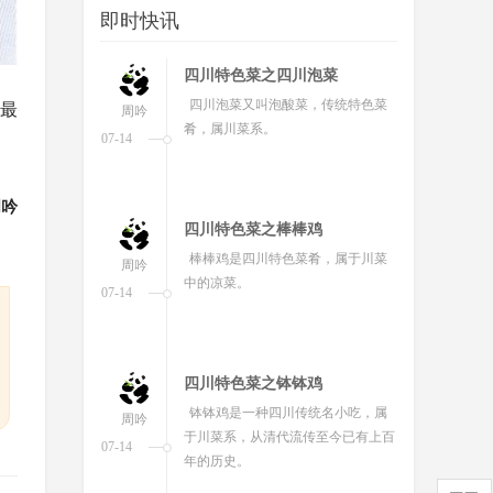
即时快讯
四川成都特产郫县豆瓣
郫县豆瓣，成都市郫都区(原郫县)特
最
周吟
产，中国地理标志产品。是四川三大
09-29
名瓣之一。它在选材与工艺上独树一
帜，与众不同。
周吟
四川资阳特产临江寺豆瓣
临江寺豆瓣，是四川省资阳市的著
周吟
名特产，该豆瓣色泽鲜艳，油润发
09-24
亮，瓣粒成型，具有入口化渣，香味
浓郁，具有鲜、香、咸、甜、辣的独
特风味。
四川特色菜之球溪河鲶鱼
球溪河鲶鱼，是四川省内江市资中
周吟
县球溪镇的著名特产。
09-23