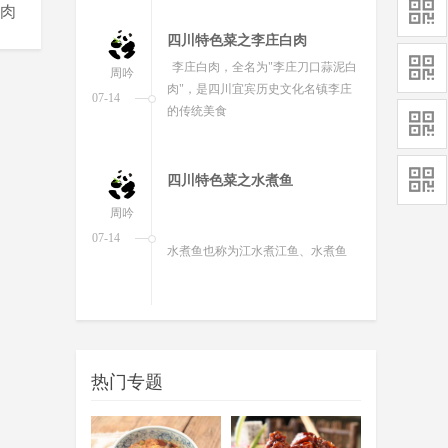
肉
四川特色菜之夹沙肉
夹沙肉，热菜，甜香味型。特点：
周吟
甜香可口，炮软滋糯，丰腴形美。
09-23
四川特色菜之四川腊肉
四川腊肉是一道美味可口的名肴，
周吟
属于川菜系。
07-14
四川特色菜之四川泡菜
四川泡菜又叫泡酸菜，传统特色菜
周吟
肴，属川菜系。
07-14
热门专题