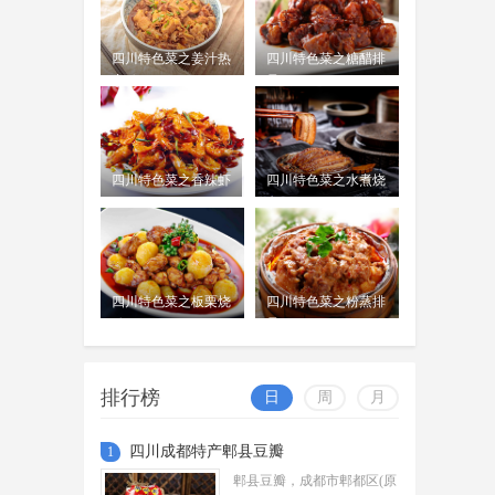
四川特色菜之棒棒鸡
棒棒鸡是四川特色菜肴，属于川菜
周吟
四川特色菜之姜汁热
四川特色菜之糖醋排
中的凉菜。
07-14
窝鸡
骨
四川特色菜之钵钵鸡
四川特色菜之香辣虾
四川特色菜之水煮烧
钵钵鸡是一种四川传统名小吃，属
白
周吟
于川菜系，从清代流传至今已有上百
07-14
年的历史。
四川特色菜之板栗烧
四川特色菜之粉蒸排
四川特色菜之李庄白肉
鸡
骨
李庄白肉，全名为"李庄刀口蒜泥白
周吟
肉"，是四川宜宾历史文化名镇李庄
07-14
排行榜
日
周
月
的传统美食
四川成都特产郫县豆瓣
1
四川特色菜之水煮鱼
郫县豆瓣，成都市郫都区(原