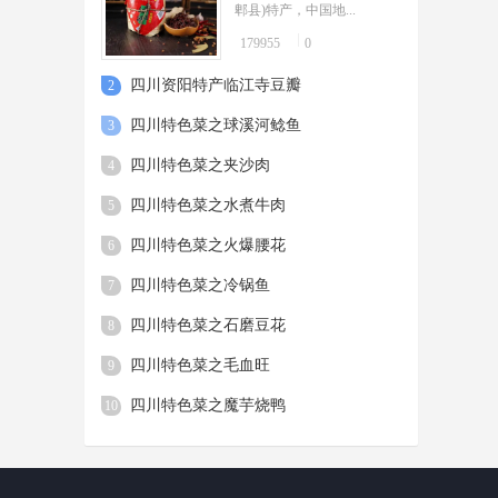
郫县)特产，中国地...
周吟
179955
0
07-14
水煮鱼也称为江水煮江鱼、水煮鱼
四川资阳特产临江寺豆瓣
2
片，最早流行于重庆市渝北区翠云
乡。
四川特色菜之球溪河鲶鱼
3
四川特色菜之夹沙肉
4
四川特色菜之水煮牛肉
5
四川特色菜之火爆腰花
6
四川特色菜之冷锅鱼
7
四川特色菜之石磨豆花
8
四川特色菜之毛血旺
9
四川特色菜之魔芋烧鸭
10