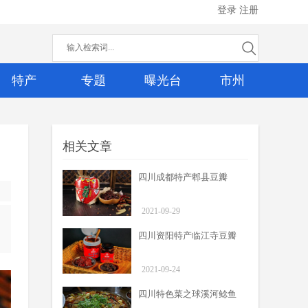
登录
注册
特产
专题
曝光台
市州
相关文章
四川成都特产郫县豆瓣
2021-09-29
四川资阳特产临江寺豆瓣
2021-09-24
四川特色菜之球溪河鲶鱼