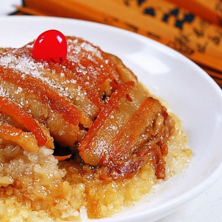
产郫县豆瓣
产临江寺豆瓣
之球溪河鲶鱼
之夹沙肉