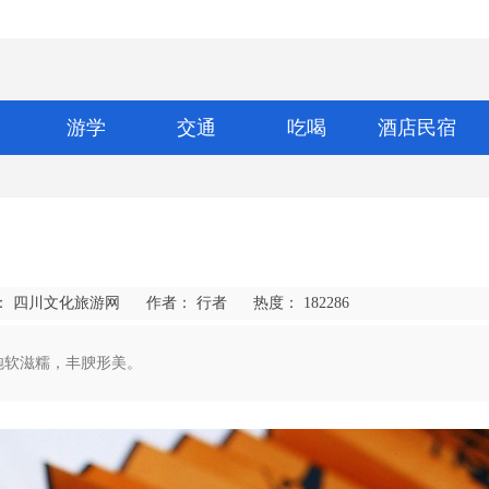
游学
交通
吃喝
酒店民宿
： 四川文化旅游网
作者： 行者
热度：
182286
炮软滋糯，丰腴形美。