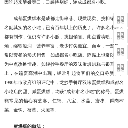
因吃起来酥嫩爽口，口感特别好，遂成成都名小吃。
成都蛋烘糕本是成都走街串巷、现烘现卖、挑担销售、
名副其实的名小吃，已有百年以上的历史了。许多名小吃店
都有制作，但仍有许多小贩，挑担销售。此点香喷喷、金灿
灿，绵软滋润，营养丰富，老少打尖最宜。而今，一些餐厅
常以套餐的形式销售，如成都名小吃店。筵席上也常以之作
为中点改换情趣。如经抄手餐厅的双味蛋烘烘糕与银耳羹同
上，在筵宴高潮中出现，经常引起食客们的交口称赞。在
1990年市政府组织评定中，龙抄手餐厅双味蛋烘糕和成都名
小吃店的甜、咸蛋烘糕，均获“成都市名小吃”的称号。蛋烘
糕常见的馅心有芝麻、仁锦、八宝、水晶、蜜枣、鲜肉榨
菜、金钩、蟹黄、火腿等。
蛋烘糕的做法：