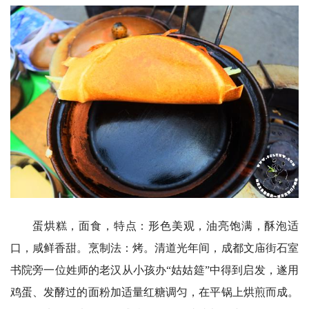
蛋烘糕，面食，特点：形色美观，油亮饱满，酥泡适
口，咸鲜香甜。烹制法：烤。清道光年间，成都文庙街石室
书院旁一位姓师的老汉从小孩办“姑姑筵”中得到启发，遂用
鸡蛋、发酵过的面粉加适量红糖调匀，在平锅上烘煎而成。