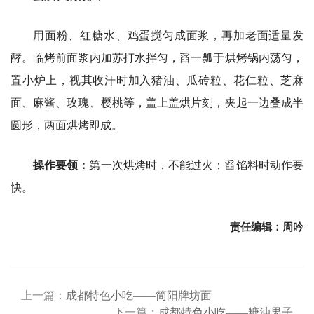
用面粉、红糖水、鸡蛋搅匀成面浆，再加老面适量发
酵。临烤前面浆内加苏打水拌匀，舀一瓢于烘烤锅内荡匀，
置小炉上，视其收汗时加入猪油、瓜砖粒、花仁粒、芝麻
面、麻酱、玫瑰、樱桃等，盖上盖烘片刻，夹起一边叠成半
圆形，两面烘烤即成。
操作要领：
第一次烘烤时，不能过火；舀馅料时动作要
快。
责任编辑：周吟
上一篇：
成都特色小吃——简阳牌坊面
下一篇：
成都特色小吃——糖油果子