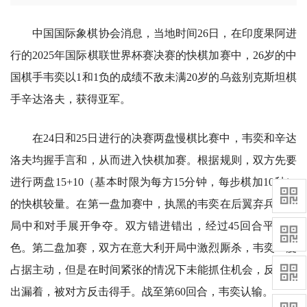
中国国际象棋协会消息，当地时间26日，在印度果阿进
行的2025年国际棋联世界杯赛决赛的快棋加赛中，26岁的中
国棋手韦奕以1和1负的成绩不敌未满20岁的乌兹别克斯坦棋
手辛达洛夫，获得亚军。
在24日和25日进行的决赛两盘慢棋比赛中，韦奕和辛达
洛夫均握手言和，从而进入快棋加赛。根据规则，双方先要
进行两盘15+10（基本时限为每方15分钟，每步棋加10秒）
的快棋较量。在第一盘加赛中，执黑的韦奕在后翼弃兵的开
局中和对手展开争夺。双方错进错出，经过45回合平分秋
色。第二盘加赛，双方在意大利开局中激烈厮杀，韦奕一度
占据主动，但是在时间紧张的情况下未能抓住机会，反而走
出漏着，被对方反击得手。战至第60回合，韦奕认输。