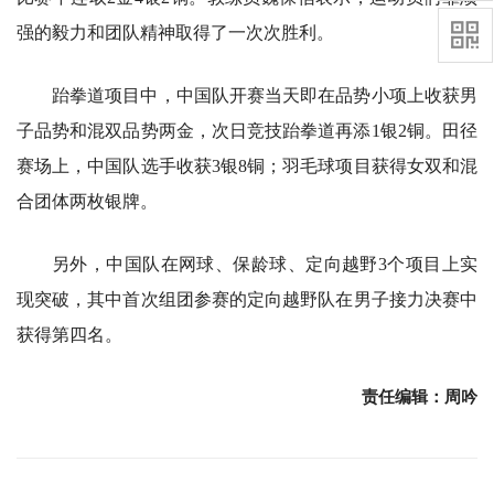
强的毅力和团队精神取得了一次次胜利。
跆拳道项目中，中国队开赛当天即在品势小项上收获男
子品势和混双品势两金，次日竞技跆拳道再添1银2铜。田径
赛场上，中国队选手收获3银8铜；羽毛球项目获得女双和混
合团体两枚银牌。
另外，中国队在网球、保龄球、定向越野3个项目上实
现突破，其中首次组团参赛的定向越野队在男子接力决赛中
获得第四名。
责任编辑：周吟