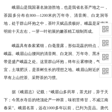
峨眉山是我国著名旅游胜地，也是我省名茶产地之一，
茶园多分布在800—1200米的万年寺、清音阁、白龙洞等
地，处于群山环抱之中，茶叶天赋品质极好。峨蕊是采摘清
明前十天左右，一芽一叶初展的嫩茶精工细制而成。
峨蕊具有条索紧细，白毫显露，形似花蕊的特点，故名
峨蕊。峨眉山山腰间的清音阁、白龙洞、万年寺、黑水寺一
带是盛产峨蕊之处。这里群山环抱，终年云雾缭绕，气候适
宜，土壤肥沃，是茶树生长的理想之地。峨眉山附近的村民
早有上山挖茶、采野茶的习惯。
据《峨眉志》记载：“峨眉山多药草，茶尤好，异于天
下；今黑水寺后的绝顶处产一种茶，味初苦终甘，不减江南
春采”。峨眉名茶，远在1000多年以前，已列为贡品。唐代