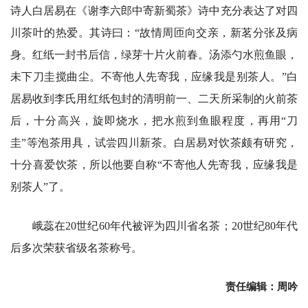
诗人白居易在《谢李六郎中寄新蜀茶》诗中充分表达了对四
川茶叶的热爱。其诗曰：“故情周匝向交亲，新茗分张及病
身。红纸一封书后信，绿芽十片火前春。汤添勺水煎鱼眼，
未下刀圭搅曲尘。不寄他人先寄我，应缘我是别茶人。”白
居易收到李氏用红纸包封的清明前一、二天所采制的火前茶
后，十分高兴，旋即烧水，把水煎到鱼眼程度，再用“刀
圭”等泡茶用具，试尝四川新茶。白居易对饮茶颇有研究，
十分喜爱饮茶，所以他要自称“不寄他人先寄我，应缘我是
别茶人”了。
峨蕊在20世纪60年代被评为四川省名茶；20世纪80年代
后多次荣获省级名茶称号。
责任编辑：周吟