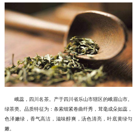
峨蕊，四川名茶。产于四川省乐山市辖区的峨眉山市。
绿茶类。品质特征为：条索细紧卷曲纤秀，茸毫成朵如蕊，
色泽嫩绿，香气高洁，滋味醇爽，汤色清亮，叶底黄绿匀
嫩。